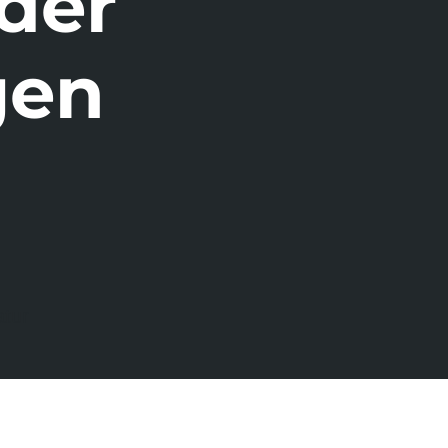
 der
gen