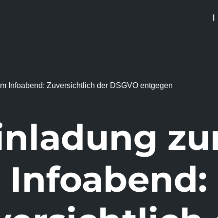
BLOG
|
Leistungen
Software
R
m Infoabend: Zuversichtlich der DSGVO entgegen
inladung z
Infoabend: