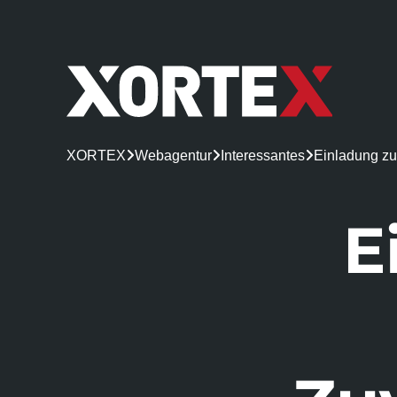
XORTEX

Webagentur

Interessantes

Einladung zu
E