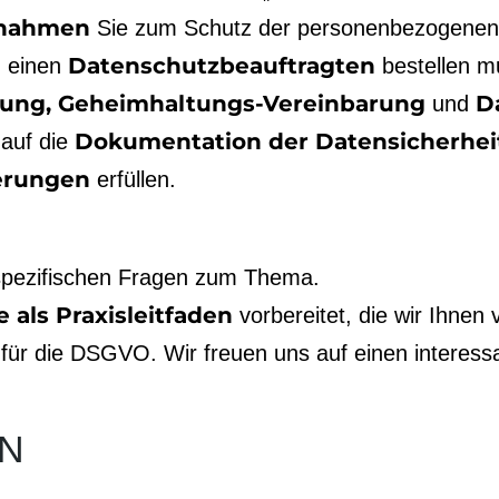
ßnahmen
Sie zum Schutz der personen­bezogenen
Datenschutz­beauftragten
d einen
bestellen m
lung, Geheimhaltungs-Vereinbarung
D
und
Dokumentation der Daten­sicherhei
auf die
derungen
erfüllen.
 spezifischen Fragen zum Thema.
 als Praxis­leitfaden
vorbereitet, die wir Ihnen
it für die DSGVO. Wir freuen uns auf einen intere
N