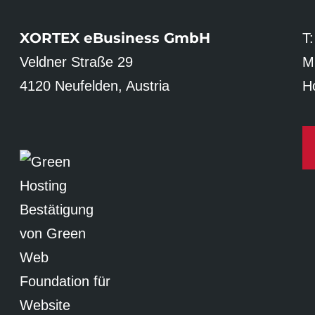
XORTEX eBusiness GmbH
T
Veldner Straße 29
M
4120 Neufelden, Austria
Ho