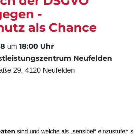
lich der DSGVO
gegen -
hutz als Chance
18
18:00 Uhr
um
stleistungszentrum Neufelden
raße 29, 4120 Neufelden
Daten
sind und welche als „sensibel“ einzustufen s