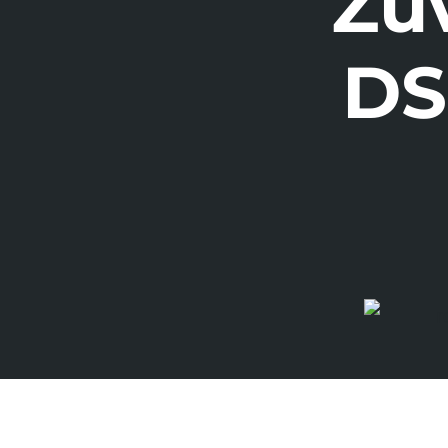
Zuv
DS