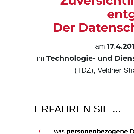
Zuversicht
ent
Der Datensc
17.4.20
am
Technologie- und Dien
im
(TDZ), Veldner St
ERFAHREN SIE ...
personenbezogene 
… was