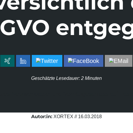
ersichtlich
GVO entge
Geschätzte Lesedauer:
2 Minuten
Autor:in:
XORTEX
//
16.03.2018