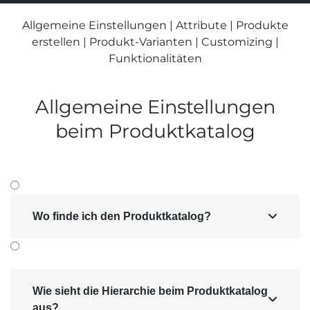
Suchmaschinen-Marketing
Hosting & Betrieb
Allgemeine Einstellungen
|
Attribute
|
Produkte
Serverseitiges Tracking
Mailservice
erstellen
|
Produkt-Varianten
|
Customizing
|
E-Mail-Marketing-Automation
Funktionalitäten
Allgemeine Einstel­lungen
beim Produkt­katalog
Wo finde ich den Produktkatalog?

Wie sieht die Hierarchie beim Produktkatalog

aus?