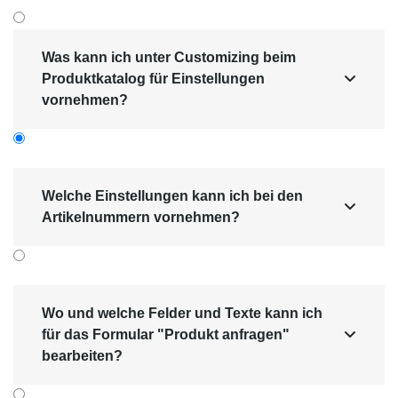
Was kann ich unter Customizing beim
Produktkatalog für Einstellungen

vornehmen?
Welche Einstellungen kann ich bei den

Artikelnummern vornehmen?
Im Backend können Sie unter
Customizing
Produkt­katalog
Einstellungen für
aktivieren, ob Ihre Artikel­
Produkt­varianten
Wo und welche Felder und Texte kann ich
nummer im System eindeutig sein sollen
für das Formular "Produkt anfragen"

oder nicht.
bearbeiten?
Vor allem wenn Sie in Ihrem Unternehmen
für Produkt­varianten eindeutige Artikel­