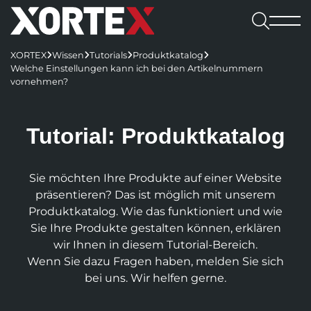

Leistungen
XORTEX
Wissen
Tutorials
Produktkatalog




Software

Welche Einstellungen kann ich bei den Artikelnummern
Leistungen
Referenzen
vornehmen?
Software
Karriere
Consulting & Konzeption
Webshops
Webagentur
CMS
Benefits

UX/UI-Design
REDX Websites & Onlineshops
Webagentur
Tutorial: Produkt­katalog
Blog
Kennenlernen
Wissen
REDX
Onlineshop-Systeme
Website Relaunch
TYPO3-Projekte
Team
Jobs
TYPO3
Karriere
Sie möchten Ihre Produkte auf einer Website
KI-Integration
Apps
100% made in Mühlviertel
WordPress
REDX-Onlineshop
Intelligente Suche
Bewerbung
präsentieren? Das ist möglich mit unserem
Magento
Kontakt aufnehmen
Region Rohrbach
Interessantes
Produkt­katalog. Wie das funktioniert und wie
REDX Bewerbermanagement
Generative Engine Optimization (GEO)
Entwicklung & Systemanbindung
Rasch zum Onlineshop
Dein Start bei uns
Sie Ihre Produkte gestalten können, erklären
Model Context Protocol (MCP)
Alle Referenzen
Nachhaltigkeit
App-Entwicklung
wir Ihnen in diesem Tutorial-Bereich.
Studieren & Arbeiten bei XORTEX
Skalierbare Datenbankarchitektur
Content-Management & Redaktion
Wenn Sie dazu Fragen haben, melden Sie sich
Green Hosting
Awards
Karriere-FAQs
bei uns. Wir helfen gerne.
Unique Content
Green Coding
Online-Marketing
Presse und Downloads
KI für Übersetzungen
XORTEX Wunschkalender