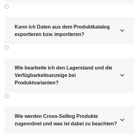
Im SHOPX-Produkt­katalog können Sie als
optionale Erweiterung Produkte auf Anfrage
anbieten. Für
Produktvarianten
gibt es die
Kann ich Daten aus dem Produktkatalog

zusätzliche Spalte
"Variante auf Anfrage"
.
exportieren bzw. importieren?
Von einem
Produkt auf Anfrage
sprechen
wir, wenn
bei allen Produkt­varianten
die
Checkbox "Variante auf Anfrage" aktiviert ist.
Ansonsten ist nur die
Produkt­variante auf
Wie bearbeite ich den Lagerstand und die
Anfrage
, bei der die Checkbox "Variante auf
Verfügbarkeitsanzeige bei

Anfrage" aktiviert ist.
Produktvarianten?
Wie werden Cross-Selling Produkte

zugeordnet und was ist dabei zu beachten?
Für Produkte auf Anfrage muss eine eigene