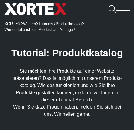

Leistungen
XORTEX
Wissen
Tutorials
Produktkatalog




Software

Wie erstelle ich ein Produkt auf Anfrage?
Leistungen
Referenzen
Software
Karriere
Consulting & Konzeption
Webshops
Webagentur
CMS
Benefits
Tutorial: Produkt­katalog

UX/UI-Design
REDX Websites & Onlineshops
Webagentur
Blog
Kennenlernen
Wissen
REDX
Onlineshop-Systeme
Website Relaunch
TYPO3-Projekte
Team
Jobs
TYPO3
Sie möchten Ihre Produkte auf einer Website
Karriere
KI-Integration
Apps
100% made in Mühlviertel
WordPress
präsentieren? Das ist möglich mit unserem Produkt­
REDX-Onlineshop
Intelligente Suche
Bewerbung
katalog. Wie das funktioniert und wie Sie Ihre
Magento
Kontakt aufnehmen
Region Rohrbach
Interessantes
REDX Bewerbermanagement
Generative Engine Optimization (GEO)
Entwicklung & Systemanbindung
Produkte gestalten können, erklären wir Ihnen in
Rasch zum Onlineshop
Dein Start bei uns
Model Context Protocol (MCP)
diesem Tutorial-Bereich.
Alle Referenzen
Nachhaltigkeit
App-Entwicklung
Studieren & Arbeiten bei XORTEX
Wenn Sie dazu Fragen haben, melden Sie sich bei
Skalierbare Datenbankarchitektur
Content-Management & Redaktion
uns. Wir helfen gerne.
Green Hosting
Awards
Karriere-FAQs
Unique Content
Green Coding
Online-Marketing
Presse und Downloads
KI für Übersetzungen
XORTEX Wunschkalender