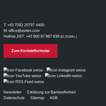
Besonder­heiten bei
Produkten auf Anfrage im
Vergleich zu Produkten zum Kauf
:
T:
+43 7282 20797 4400
Bei Produkten auf Anfrage wird anstelle des
M:
office@xortex.com
Buttons "in den Waren­korb" entweder der
Hotline 24/7:
+43 900 97 967 839
(€1,81/Min.)
Button "Produkt anfragen" oder "Variante
anfragen"
ange­zeigt, je nach­dem, ob die
Checkbox "Variante auf Anfrage" für alle
Zum Kontaktformular
oder nur einzelne Produkt­varianten aktiviert
ist.
Der
Button-Text
kann für
Produkt-
Kategorien
geändert werden.
Der
Mengen­wähler
wird bei Produkten oder
Produkt­varianten auf Anfrage
nicht ausge­
geben
.
Newsletter
Erklärung zur Barrierefreiheit
Wenn Ihre Kunden bei Produkten auf
Datenschutz
Sitemap
AGB
Anfrage auf den Button klicken, gelangen sie