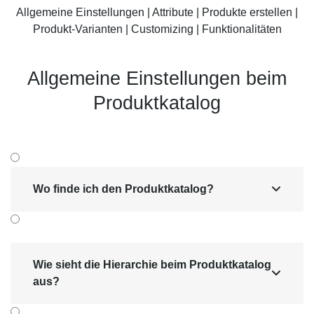
Suchmaschinen-Marketing
Hosting & Betrieb
Allgemeine Einstellungen
|
Attribute
|
Produkte erstellen
|
Serverseitiges Tracking
Produkt-Varianten
|
Customizing
|
Funktionalitäten
Mailservice
E-Mail-Marketing-Automation
Allgemeine Einstel­lungen beim
Produkt­katalog
Wo finde ich den Produktkatalog?

Wie sieht die Hierarchie beim Produktkatalog

aus?