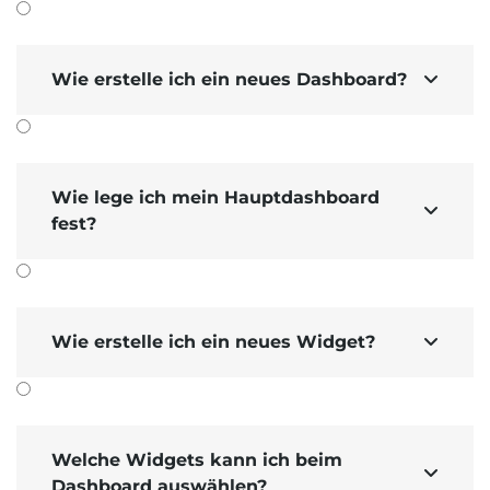
Wie erstelle ich ein neues Dashboard?

Wie lege ich mein Hauptdashboard

fest?
Wie erstelle ich ein neues Widget?

Produkt­variante
mit Versand­gewicht
.
Versand­kosten mit 5% berechnet, wenn
nur das Buch (oder gemeinsam mit
Welche Widgets kann ich beim
Produkten der gleichen Steuer­gruppe)

Dashboard auswählen?