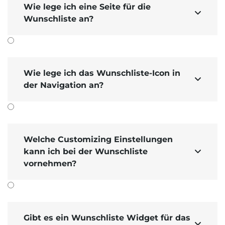
Wie lege ich eine Seite für die

Wunschliste an?
Hier handelt es sich um ein Produkt, dass
als Download gekauft wird. Also ist hier
kein Versand­gewicht
bei der Produkt­
Wie lege ich das Wunschliste-Icon in

variante hinter­legt und somit werden bei
der Navigation an?
aktiviertem Feature
keine Versand­kosten
berechnet.
Anhand dieser drei Beispiele mit unter­
Welche Customizing Einstellungen
schiedlichen Mehrwertsteuer-Sätzen gibt es
kann ich bei der Wunschliste

ein paar Szenarien, die bei der Berechnung
vornehmen?
der Versand­kosten relevant sind:
Wird
nur das Buch
gekauft, werden
die
Versand­kosten mit 5% MwSt.
berechnet.
Gibt es ein Wunschliste Widget für das
Wird
nur die Hardware
gekauft,
