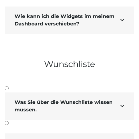
Produkt­variante
mit Versand­gewicht
.
Versand­kosten mit 20% berechnet, wenn
nur die Hardware (oder gemeinsam mit
Wie kann ich die Widgets im meinem

Produkten der gleichen Steuer­gruppe)
Dashboard verschieben?
gekauft wird.
Wunschliste
Was Sie über die Wunschliste wissen

müssen.