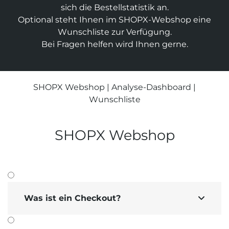
sich die Bestell­statistik an.
Suchmaschinen-Marketing
Hosting & Betrieb
Optional steht Ihnen im SHOPX-Webshop eine
Serverseitiges Tracking
Mailservice
Wunsch­liste zur Verfügung.
E-Mail-Marketing-Automation
Bei Fragen helfen wird Ihnen gerne.
SHOPX Webshop
|
Analyse-Dashboard
|
Wunschliste
SHOPX Webshop
Was ist ein Checkout?
