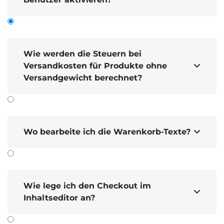
Wie werden die Steuern bei
Versandkosten für Produkte ohne

Versandgewicht berechnet?
Manche Produkt­gruppen unter­liegen
einem anderen Steuer­satz. In Ihrer SHOPX-
Erweiterung können Sie im Backend
bei
Wo bearbeite ich die Warenkorb-Texte?

den Produkt­varianten verschiedene
Steuer­gruppen auswählen
. Die
Kombination von Produkten mit
unterschiedlichen Steuer­sätzen muss aber
Wie lege ich den Checkout im
bei den Versand­kosten richtig berechnet

Inhaltseditor an?
werden. In unserem System wird für die
Versand­kosten immer der höhere Steuer­