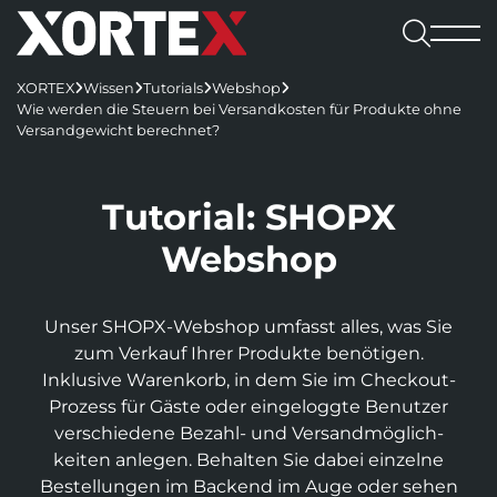

Leistungen
XORTEX
Wissen
Tutorials
Webshop




Software

Wie werden die Steuern bei Versandkosten für Produkte ohne
Leistungen
Referenzen
Versandgewicht berechnet?
Software
Karriere
Consulting & Konzeption
Webshops
Webagentur
CMS
Benefits

UX/UI-Design
REDX Websites & Onlineshops
Webagentur
Tutorial: SHOPX
Blog
Kennenlernen
Wissen
REDX
Onlineshop-Systeme
Website Relaunch
TYPO3-Projekte
Team
Webshop
Jobs
TYPO3
Karriere
KI-Integration
Apps
100% made in Mühlviertel
WordPress
REDX-Onlineshop
Intelligente Suche
Bewerbung
Kontakt aufnehmen
Magento
Unser SHOPX-Webshop umfasst alles, was Sie
Region Rohrbach
Interessantes
REDX Bewerbermanagement
Generative Engine Optimization (GEO)
Entwicklung & Systemanbindung
Rasch zum Onlineshop
Dein Start bei uns
zum Verkauf Ihrer Produkte benötigen.
Model Context Protocol (MCP)
Alle Referenzen
Nachhaltigkeit
Inklusive Warenkorb, in dem Sie im Checkout-
App-Entwicklung
Studieren & Arbeiten bei XORTEX
Skalierbare Datenbankarchitektur
Content-Management & Redaktion
Prozess für Gäste oder einge­loggte Benutzer
Green Hosting
Awards
verschiedene Bezahl- und Versand­möglich­
Karriere-FAQs
Unique Content
Green Coding
Online-Marketing
keiten anlegen. Behalten Sie dabei einzelne
Presse und Downloads
KI für Übersetzungen
XORTEX Wunschkalender
Bestellungen im Backend im Auge oder sehen