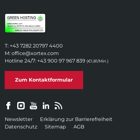
berechnet, da natürlich auch hier für
die Software keine Versand­kosten
anfallen.
T:
+43 7282 20797 4400
M:
office@xortex.com
Hotline 24/7:
+43 900 97 967 839
(€1,81/Min.)
Zum Kontaktformular
Newsletter
Erklärung zur Barrierefreiheit
Datenschutz
Sitemap
AGB