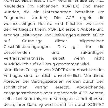
XORTEX eBusiness GmbH, Veldner Straße 29, 4120
Suchmaschinen-Marketing
Hosting & Betrieb
Neufelden (im Folgenden XORTEX) und Ihren
Serverseitiges Tracking
Kunden, die ein Unternehmen betreiben (im
Mailservice
E-Mail-Marketing-Automation
Folgenden Kunden). Die AGB regeln die
wechselseitigen Rechte und Pflichten zwischen
den Vertragspartnern. XORTEX erstellt Anbote und
erbringt Leistungen und Lieferungen ausschließlich
auf Grundlage dieser Allgemeinen
Geschäftsbedingungen. Dies gilt für die
bestehenden und zukünftigen
Vertragsverhältnisse, selbst wenn nicht
ausdrücklich auf sie Bezug genommen wird.
Mündliche Zusagen von XORTEX vor Abschluss des
Vertrages sind rechtlich unverbindlich. Mündliche
Abreden der Vertragsparteien werden durch den
schriftlichen Vertrag ersetzt. Abweichende,
entgegenstehende oder ergänzende AGB werden,
selbst bei Kenntnis, nicht Vertragsbestandteil, es sei
denn, ihrer Geltung wird schriftlich durch XORTEX