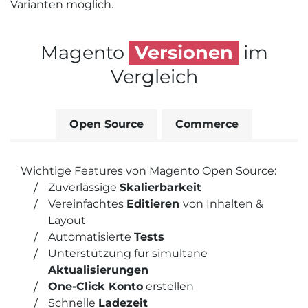
Varianten möglich.
Magento
Versionen
im
Vergleich
Open Source
Commerce
Wichtige Features von Magento Open Source:
Zuverlässige
Skalier­bar­keit
Vereinfachtes
Editieren
von Inhalten &
Layout
Automatisierte
Tests
Unterstützung für simultane
Aktualisierungen
One-Click Konto
erstellen
Schnelle
Lade­zeit