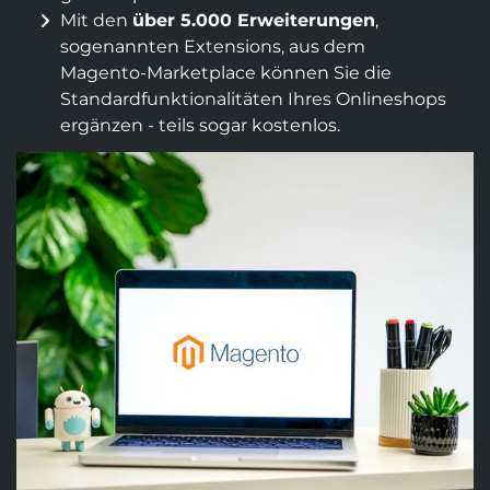
Suchmaschinen-Marketing
Hosting & Betrieb
Mit den
über 5.000 Erweiter­ungen
,
Serverseitiges Tracking
sogenannten Extensions, aus dem
Mailservice
E-Mail-Marketing-Automation
Magento-Market­place können Sie die
Standard­funktiona­litäten Ihres Online­shops
ergänzen - teils sogar kosten­los.