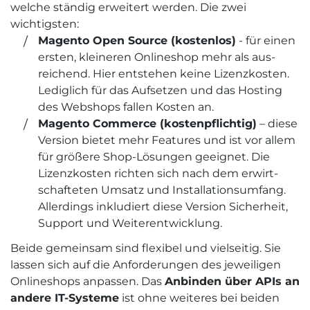
welche ständig erweitert werden. Die zwei
wichtigsten:
Magento Open Source (kostenlos)
- für einen
ersten, kleineren Onlineshop mehr als aus­
reichend. Hier entstehen keine Lizenz­kosten.
Lediglich für das Auf­setzen und das Hosting
des Web­shops fallen Kosten an.
Magento Commerce (kosten­pflichtig)
– diese
Version bietet mehr Features und ist vor allem
für größere Shop-Lösungen geeignet. Die
Lizenz­kosten richten sich nach dem erwirt­
schafteten Umsatz und Installations­umfang.
Allerdings inkludiert diese Version Sicher­heit,
Support und Weiter­entwicklung.
Beide gemein­sam sind flexibel und vielseitig. Sie
lassen sich auf die Anforder­ungen des jeweiligen
Online­shops anpassen. Das
Anbinden über APIs an
andere IT-Systeme
ist ohne weiteres bei beiden