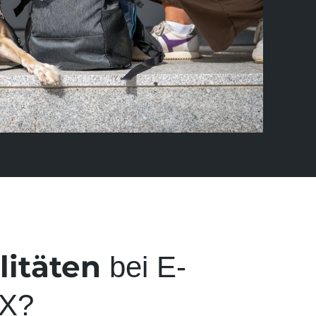
i­täten
bei E-
EX?