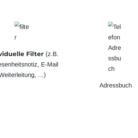
viduelle Filter
(z.B.
en­heits­notiz, E-Mail
Weiter­leitung, ...)
Adressbuch