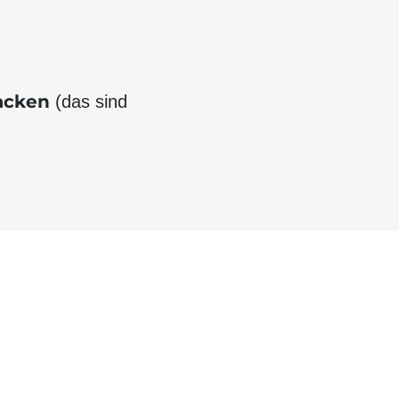
acken
(das sind
X