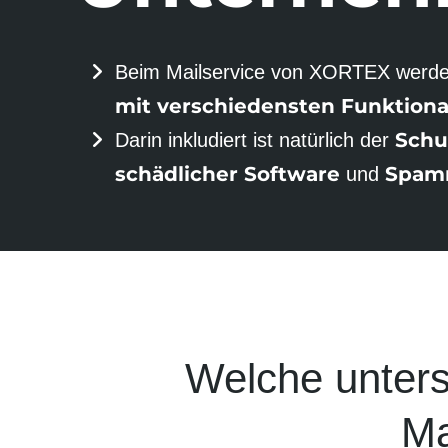
Beim Mail­service von XORTEX werd
mit verschie­densten Funk­tional
Schu
Darin inkludiert ist natürlich der
schädlicher Software
Spam­
und
Welche unters
Ma