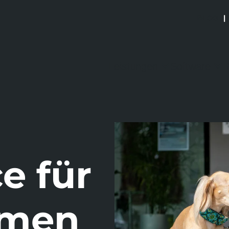
BLOG
|
Leistungen
Software
R
e für
hmen