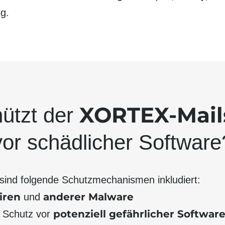
ig.
XORTEX-Mail
ützt der
vor schädlicher Soft­ware
sind folgende Schutzmecha­nismen inkludiert:
iren
anderer Malware
und
potenziell gefährlicher Softwar
r Schutz vor