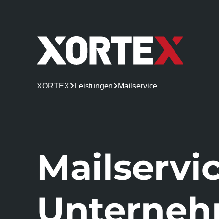
XORTEX

Leistungen

Mailservice
Mailservic
Unterne