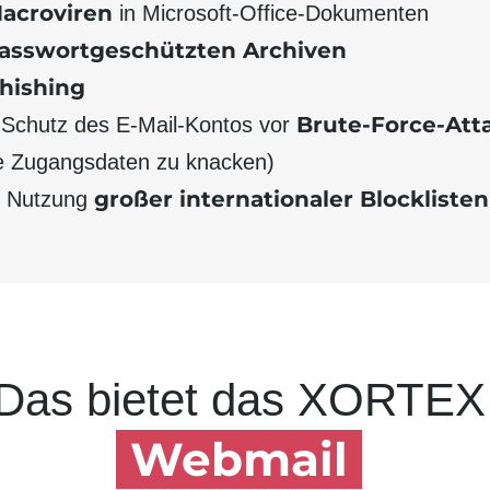
acroviren
in Microsoft-Office-Dokumenten
asswortgeschütz­ten Archiven
hishing
Brute-Force-Att
 Schutz des E-Mail-Kontos vor
e Zugangs­daten zu knacken)
großer inter­nationaler Blocklisten
h Nutzung
Das bietet das XORTE
Webmail