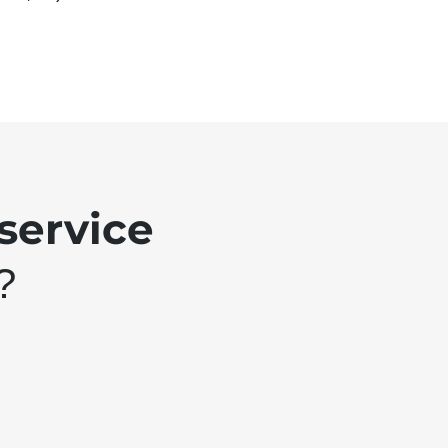
service
?
e