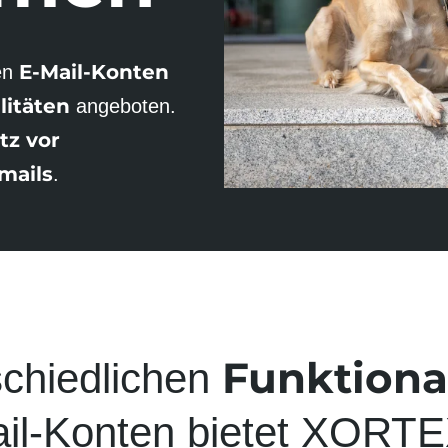
E-Mail-Konten
en
i­täten
ange­boten.
tz vor
mails
.
Funktional
chied­lichen
il-Kon­ten bietet XORT