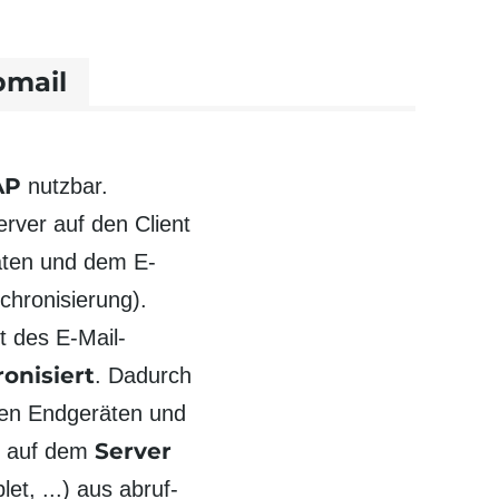
mail
AP
nutzbar.
rver auf den Client
äten und dem E-
hro­nisierung).
t des E-Mail-
o­nisiert
. Dadurch
en End­geräten und
Server
n auf dem
t, ...) aus abruf­