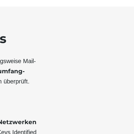
s
gs­weise Mail-
umfang­
 überprüft.
-Netz­werken
eys Identified