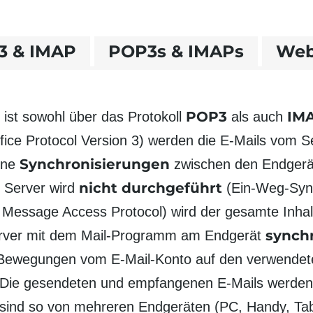
3 & IMAP
POP3s & IMAPs
Web
POP3
IM
ist sowohl über das Proto­koll
als auch
fice Protocol Version 3) werden die E-Mails vom Se
Syn­chroni­sierungen
Eine
zwischen den End­ger
nicht durch­geführt
 Server wird
(Ein-Weg-Sync
t Message Access Protocol) wird der gesamte Inhal
synchr
rver mit dem Mail-Programm am Endgerät
 Bewegungen vom E-Mail-Konto auf den verwendet
. Die gesendeten und empfangenen E-Mails werde
ind so von mehreren End­geräten (PC, Handy, Table