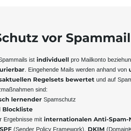
Schutz vor Spammail
indivi­duell
Spam­mails ist
pro Mail­konto bezieh­un
u­rierbar
. Ein­gehende Mails werden anhand von
s­aktuellen Regelsets bewertet
und auf Spam
­maß­nahmen sind:
sch lernender
Spam­schutz
Blockliste
d
inter­nationalen Anti-Spam
r Ergebnisse mit
SPF
DKIM
(Sender Policy Framework),
(Domain­K