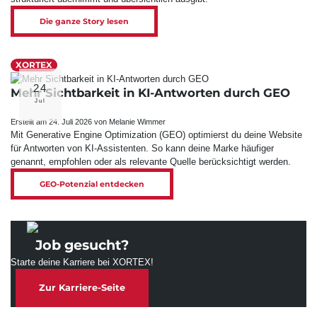
Die ganze Story lesen
XORTEX
24
Mehr Sichtbarkeit in KI-Antworten durch GEO
Jul
Erstellt am 24. Juli 2026 von Melanie Wimmer
Mit Generative Engine Optimization (GEO) optimierst du deine Website
für Antworten von KI-Assistenten. So kann deine Marke häufiger
genannt, empfohlen oder als relevante Quelle berücksichtigt werden.
GEO-Potenzial entdecken
Job gesucht?
Starte deine Karriere bei XORTEX!
Zur Karriere-Seite