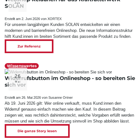
Jun
SOLAN
Erstellt am 2. Juni 2026 von XORTEX
Für unseren langjährigen Kunden SOLAN entwickelten wir einen
modernen und barriere­freien Online­shop. Die neue Informations­struktur
hilft Kund:innen im breiten Sortiment das passende Produkt zu finden.
Zur Referenz
Wissenswertes
26
Widerrufsbutton im Onlineshop - so bereiten Sie
Mai
sich vor
Erstellt am 26. Mai 2026 von Susanne Ortner
Ab 19. Juni 2026 gilt: Wer online verkauft, muss Kund:innen den
Widerruf genauso einfach machen wie den Kauf. In diesem Beitrag
zeigen wir, was rechtlich dahintersteckt, welche Vorgaben erfüllt werden
müssen und wie sich die Umsetzung sinnvoll im Shop abbilden lässt.
Die ganze Story lesen