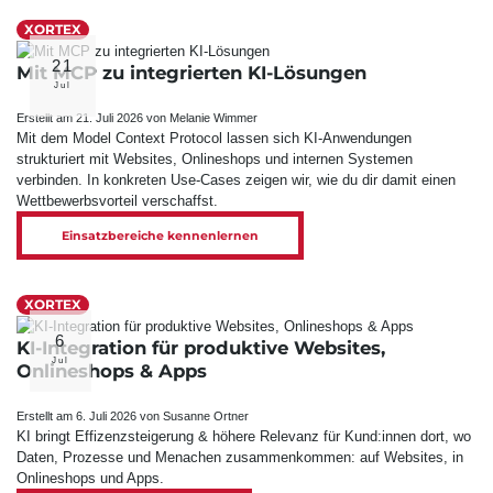
XORTEX
21
Mit MCP zu integrierten KI-Lösungen
Jul
Erstellt am 21. Juli 2026 von Melanie Wimmer
Mit dem Model Context Protocol lassen sich KI-Anwendungen
strukturiert mit Websites, Onlineshops und internen Systemen
verbinden. In konkreten Use-Cases zeigen wir, wie du dir damit einen
Wettbewerbsvorteil verschaffst.
Einsatzbereiche kennenlernen
XORTEX
6
KI-Integration für produktive Websites,
Jul
Onlineshops & Apps
Erstellt am 6. Juli 2026 von Susanne Ortner
KI bringt Effizenzsteigerung & höhere Relevanz für Kund:innen dort, wo
Daten, Prozesse und Menachen zusammen­kommen: auf Websites, in
Onlineshops und Apps.