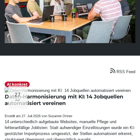
Suchmaschinen-Marketing
Hosting & Betrieb
Serverseitiges Tracking
Mailservice
E-Mail-Marketing-Automation
RSS Feed
AI konkret
27
Daten-Harmonisierung mit KI: 14 Jobquellen
Jul
automatisiert vereinen
Erstellt am 27. Juli 2026 von Susanne Ortner
14 unterschiedlich aufgebaute Websites, manuelle Pflege und
fehleranfällige Joblisten: Statt aufwendiger Einzellösungen wurde ein KI-
gestützter Importprozess umgesetzt, der Stellen automatisiert erkennt,
strukturiert übernimmt und übersichtlich ausgibt.