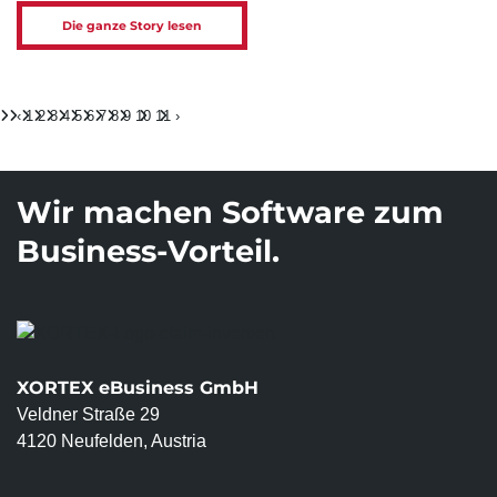
Die ganze Story lesen
‹
1
2
3
4
5
6
7
8
9
10
11
›
Wir machen Software zum
Business-Vorteil.
XORTEX eBusiness GmbH
Veldner Straße 29
4120 Neufelden, Austria