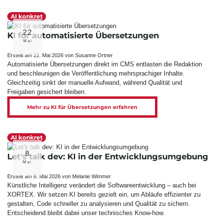
AI konkret
22
KI für automatisierte Übersetzungen
Mai
Erstellt am 22. Mai 2026 von Susanne Ortner
Automatisierte Übersetzungen direkt im CMS entlasten die Redaktion
und beschleunigen die Veröffentlichung mehrsprachiger Inhalte.
Gleichzeitig sinkt der manuelle Aufwand, während Qualität und
Freigaben gesichert bleiben.
Mehr zu KI für Übersetzungen erfahren
AI konkret
8
Let's talk dev: KI in der Entwicklungs­umgebung
Mai
Erstellt am 8. Mai 2026 von Melanie Wimmer
Künstliche Intelligenz verändert die Softwareentwicklung – auch bei
XORTEX. Wir setzen KI bereits gezielt ein, um Abläufe effizienter zu
gestalten, Code schneller zu analysieren und Qualität zu sichern.
Entscheidend bleibt dabei unser technisches Know-how.