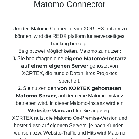
Matomo Connector
Suchmaschinen-Marketing
Hosting & Betrieb
Serverseitiges Tracking
Mailservice
E-Mail-Marketing-Automation
Um den Matomo Connector von XORTEX nutzen zu
können, wird die
REDX platform für serverseitiges
Tracking
benötigt.
Es gibt zwei Möglichkeiten, Matomo zu nutzen:
1.
eigene Matomo-Instanz
Sie beauftragen eine
auf einem eigenen Server
gehostet von
XORTEX, die nur die Daten Ihres Projektes
speichert.
2.
von XORTEX gehosteten
Sie nutzen den
Matomo-Server
, auf dem eine Matomo-Instanz
betrieben wird. In dieser Matomo-Instanz wird ein
Website-Mandant
für Sie angelegt.
XORTEX nutzt die Matomo On-Premise-Version und
hostet diese auf eigenen Servern, je nach Kunden­
wunsch bzw. Website-Traffic und Hits wird Matomo