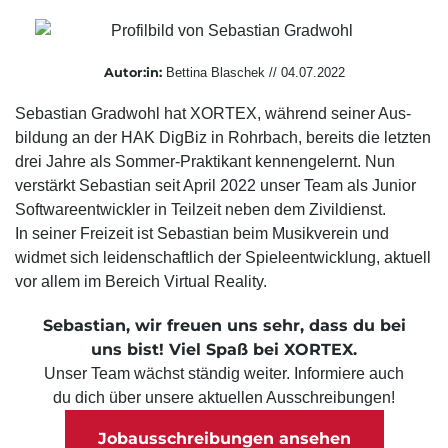
Suchmaschinen-Marketing
Hosting & Betrieb
Serverseitiges Tracking
Mailservice
E-Mail-Marketing-Automation
Autor:in:
Bettina
Blaschek
//
04.07.2022
Sebastian Gradwohl
hat XORTEX, während seiner Aus­
bildung an der HAK DigBiz in Rohrbach, bereits die letzten
drei Jahre als Sommer-Praktikant kennen­gelernt. Nun
verstärkt Sebastian seit April 2022 unser Team als Junior
Software­entwickler in Teilzeit neben dem Zivil­dienst.
In seiner Freizeit ist Sebastian beim Musik­verein und
widmet sich leiden­schaftlich der Spiele­entwicklung, aktuell
vor allem im Bereich Virtual Reality.
Sebastian, wir freuen uns sehr, dass du bei
uns bist! Viel Spaß bei XORTEX.
Unser Team wächst ständig weiter. Informiere auch
du dich über unsere aktuellen Ausschreibungen!
Jobausschreibungen ansehen