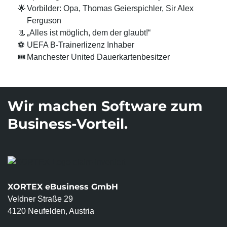
Suchmaschinen-Marketing
Hosting & Betrieb
🌟
Vorbilder: Opa, Thomas Geierspichler, Sir Alex
Serverseitiges Tracking
Ferguson
Mailservice
E-Mail-Marketing-Automation
📃
„Alles ist möglich, dem der glaubt!“
⚽
UEFA B-Trainerlizenz Inhaber
🎟️
Manchester United Dauerkartenbesitzer
Wir machen Software zum
Business-Vorteil.
XORTEX eBusiness GmbH
Veldner Straße 29
4120 Neufelden, Austria