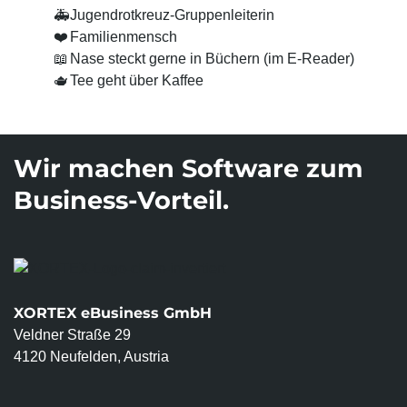
Suchmaschinen-Marketing
Hosting & Betrieb
🚑
Jugend­rotkreuz-Gruppen­leiterin
Serverseitiges Tracking
❤️
Familien­mensch
Mailservice
E-Mail-Marketing-Automation
📖
Nase steckt gerne in Büchern (im E-Reader)
🫖
Tee geht über Kaffee
Wir machen Software zum
Business-Vorteil.
XORTEX eBusiness GmbH
Veldner Straße 29
4120 Neufelden, Austria