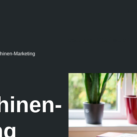
BLO
Leistungen
Software
R
inen-Marketing
hinen-
ng