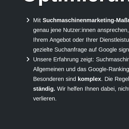
Mit
Such­maschinen­marketing-Ma
genau jene Nut­zer:innen ansprechen, 
Ihrem Angebot oder Ihrer Dienst­leist
gezielte Such­anfrage auf Google sign
Unsere Erfahrung zeigt: Such­maschi
Allgemeinen und das Google-Rankin
Besonderen sind
komplex
. Die Rege
ständig.
Wir helfen Ihnen dabei, nich
verlieren.