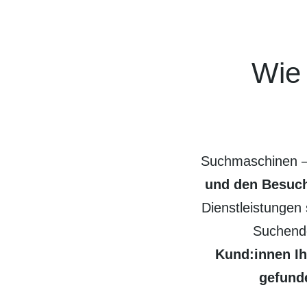
Wie 
Such­maschinen –
und den Besuc
Dienst­leistunge
Suchende
Kund:innen Ih
gefund