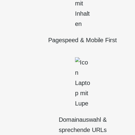
Page­speed
& Mobile First
Domain­auswahl &
sprechende URLs