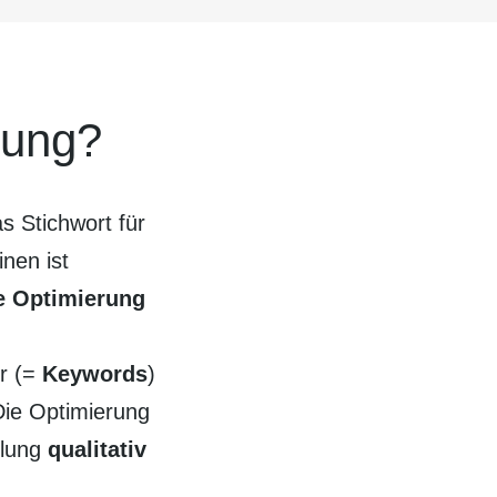
rung?
Stich­wort für
nen ist
he Optimierung
er (=
Keywords
)
 Die Optimierung
ellung
qualitativ
.