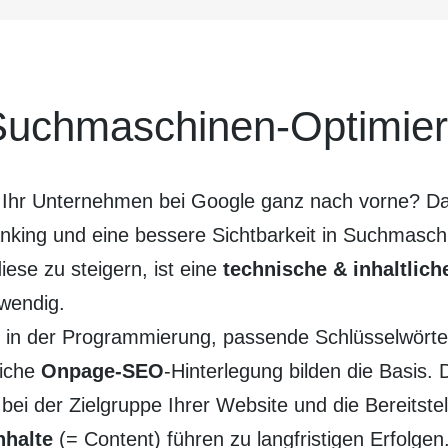
uch­maschinen-Optimie
hr Unter­nehmen bei Google ganz nach vorne? Das 
king und eine bessere Sicht­barkeit in Such­maschi
iese zu steigern, ist eine
technische & inhalt­lic
­wendig.
in der Program­mierung, passende Schlüssel­wört
liche
Onpage-SEO
-Hinter­legung bilden die Basis.
 bei der Ziel­gruppe Ihrer Website und die Bereit­st
nhalte
(= Content) führen zu lang­fristigen Erfolgen