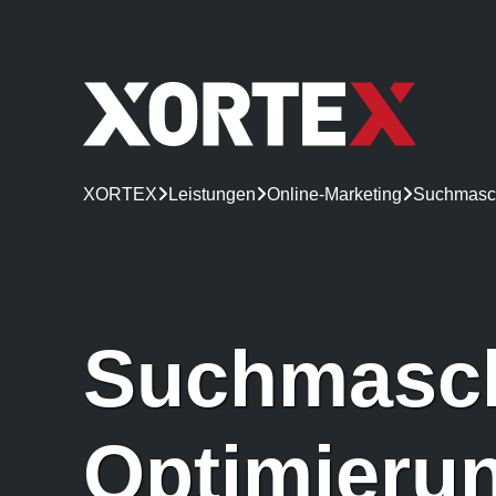
XORTEX

Leistungen

Online-Marketing

Suchmasch
Such­masc
Optimieru