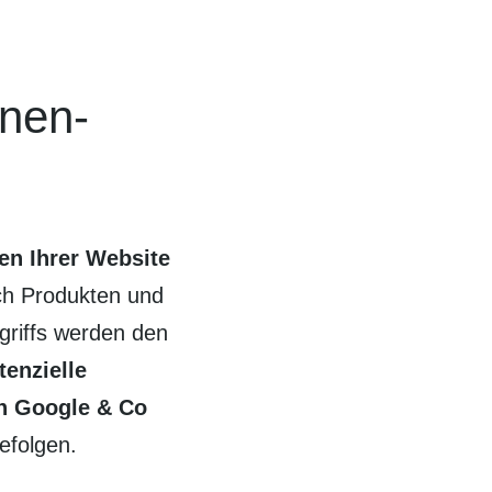
inen-
n Ihrer Web­site
nach Produkten und
griffs werden den
tenzielle
on Google & Co
efolgen.