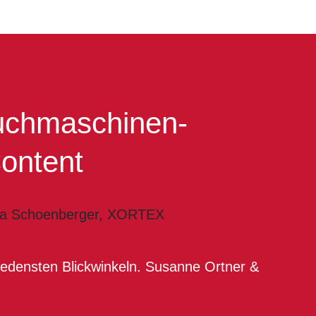
uch­maschinen-
Content
densten Blick­winkeln.
Susanne Ortner
&