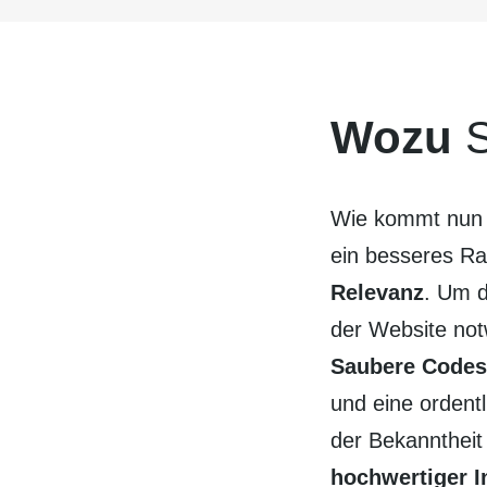
Wozu
S
Wie kommt nun I
ein besseres Ran
Relevanz
. Um d
der Website not
Saubere Codes
und eine ordent­
der Bekannt­heit
hoch­wertiger I