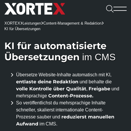

Leistungen
XORTEX
Leistungen
Content-Management & Redaktion



Software

KI für Übersetzungen
Leistungen
Referenzen
Software
Karriere
Consulting & Konzeption
Webshops
KI für automatisierte
Webagentur
CMS
Benefits

UX/UI-Design
REDX Websites & Onlineshops
Übersetzungen
Webagentur
im CMS
Blog
Kennenlernen
Wissen
REDX
Onlineshop-Systeme
Website Relaunch
TYPO3-Projekte
Team
Jobs
TYPO3
Karriere
Übersetze Website-Inhalte automatisch mit KI,
KI-Integration
Apps
100% made in Mühlviertel
WordPress
REDX-Onlineshop
Intelligente Suche
Bewerbung
entlaste deine Redaktion
und behalte die
Kontakt aufnehmen
Magento
Region Rohrbach
Interessantes
volle Kontrolle über Qualität
Freigabe
,
und
REDX Bewerbermanagement
Generative Engine Optimization (GEO)
Entwicklung & Systemanbindung
Rasch zum Onlineshop
Dein Start bei uns
Content-Prozesse.
mehrsprachige
Model Context Protocol (MCP)
Alle Referenzen
Nachhaltigkeit
App-Entwicklung
So veröffentlichst du mehrsprachige Inhalte
Studieren & Arbeiten bei XORTEX
Skalierbare Datenbankarchitektur
Content-Management & Redaktion
schneller, skalierst internationale Content-
Green Hosting
Awards
Karriere-FAQs
reduzierst manuellen
Prozesse sauber und
Unique Content
Green Coding
Online-Marketing
Aufwand
im CMS.
Presse und Downloads
KI für Übersetzungen
XORTEX Wunschkalender