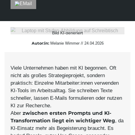
Suchmaschinen-Marketing
Hosting & Betrieb
Serverseitiges Tracking
Mailservice
E-Mail-Marketing-Automation
Bild KI-generiert
Autor:in:
Melanie
Wimmer
//
24.04.2026
Viele Unternehmen haben mit KI begonnen. Oft
nicht als großes Strategieprojekt, sondern
praktisch: Einzelne Mitarbeiter:innen verwenden
KI-Tools im Arbeitsalltag. Sie schreiben Texte
schneller, lassen E-Mails formulieren oder nutzen
KI zur Recherche.
zwischen ersten Prompts und KI-
Aber
Transformation liegt ein wichtiger Weg
, da
KI-Einsatz mehr als Begeisterung braucht. Es