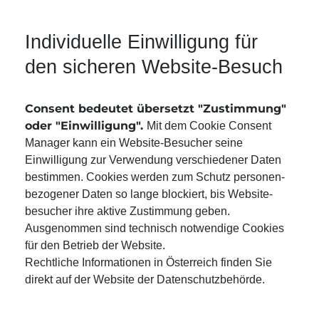
Suchmaschinen-Marketing
Hosting & Betrieb
Serverseitiges Tracking
Individuelle Einwilligung für
Mailservice
E-Mail-Marketing-Automation
den sicheren Website-Besuch
Consent bedeutet übersetzt "Zustimmung"
oder "Einwilligung".
Mit dem Cookie Consent
Manager kann ein Website-Besucher seine
Einwilligung zur Verwendung verschiedener Daten
bestimmen. Cookies werden zum Schutz personen­
bezogener Daten so lange blockiert, bis Website­
besucher ihre aktive Zustim­mung geben.
Ausgenommen sind technisch notwendige Cookies
für den Betrieb der Website.
Rechtliche Informationen in Österreich finden Sie
direkt auf der
Website der Daten­schutz­behörde
.