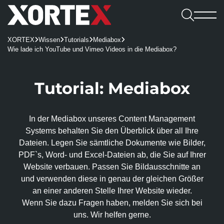

Leistungen
XORTEX
Wissen
Tutorials
Mediabox




Software

Wie lade ich YouTube und Vimeo Videos in die Mediabox?
Leistungen
Referenzen
Software
Karriere
Consulting & Konzeption
Webshops
Webagentur
CMS
Benefits
Tutorial: Mediabox

UX/UI-Design
REDX Websites & Onlineshops
Webagentur
Blog
Kennenlernen
Wissen
REDX
Onlineshop-Systeme
Website Relaunch
TYPO3-Projekte
Team
Jobs
TYPO3
In der Mediabox unseres Content Management
Karriere
KI-Integration
Apps
100% made in Mühlviertel
WordPress
Systems behalten Sie den Über­blick über all Ihre
REDX-Onlineshop
Intelligente Suche
Bewerbung
Dateien. Legen Sie sämtliche Dokumente wie Bilder,
Kontakt aufnehmen
Magento
Region Rohrbach
Interessantes
REDX Bewerbermanagement
Generative Engine Optimization (GEO)
Entwicklung & Systemanbindung
PDF`s, Word- und Excel-Dateien ab, die Sie auf Ihrer
Rasch zum Onlineshop
Dein Start bei uns
Model Context Protocol (MCP)
Website verbauen. Passen Sie Bild­aus­schnitte an
Alle Referenzen
Nachhaltigkeit
App-Entwicklung
Studieren & Arbeiten bei XORTEX
und ver­wenden diese in genau der gleichen Größer
Skalierbare Datenbankarchitektur
Content-Management & Redaktion
an einer anderen Stelle Ihrer Website wieder.
Green Hosting
Awards
Karriere-FAQs
Wenn Sie dazu Fragen haben, melden Sie sich bei
Unique Content
Green Coding
Online-Marketing
Presse und Downloads
uns. Wir helfen gerne.
KI für Übersetzungen
XORTEX Wunschkalender