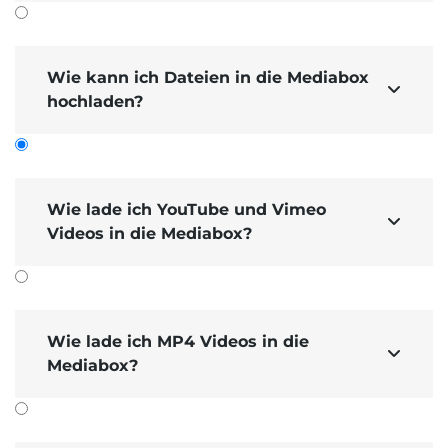
Wie kann ich Dateien in die Mediabox

hochladen?
Wie lade ich YouTube und Vimeo

Videos in die Mediabox?
Videos von
In der Mediabox lassen sich
YouTube und Vimeo hochladen
und
auf den
Inhalts­seiten mit dem Video-Modul
Wie lade ich MP4 Videos in die
verbauen.

Mediabox?
URL des YouTube- oder
Sie können die
Vimeo-Videos
Tasten­kombination
entweder mit der