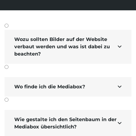
Suchmaschinen-Marketing
Hosting & Betrieb
Serverseitiges Tracking
Mailservice
E-Mail-Marketing-Automation
Wozu sollten Bilder auf der Website
verbaut werden und was ist dabei zu

beachten?
Wo finde ich die Mediabox?

Wie gestalte ich den Seitenbaum in der

Mediabox übersichtlich?