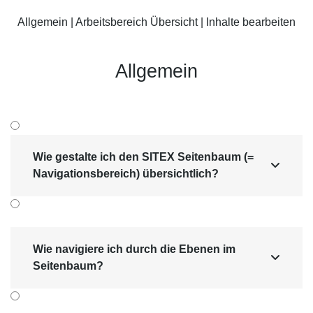
Suchmaschinen-Marketing
Hosting & Betrieb
Allgemein
|
Arbeitsbereich Übersicht
|
Inhalte bearbeiten
Serverseitiges Tracking
Mailservice
E-Mail-Marketing-Automation
Allgemein
Wie gestalte ich den SITEX Seitenbaum (=

Navigationsbereich) übersichtlich?
Wie navigiere ich durch die Ebenen im

Seitenbaum?