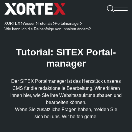

Leistungen
XORTEX
Wissen
Tutorials
Portalmanager




Software

Wie kann ich die Reihenfolge von Inhalten ändern?
Leistungen
Referenzen
Software
Karriere
Consulting & Konzeption
Webshops
Webagentur
CMS
Benefits
Tutorial: SITEX Portal­

UX/UI-Design
REDX Websites & Onlineshops
Webagentur
Blog
Kennenlernen
manager
Wissen
REDX
Onlineshop-Systeme
Website Relaunch
TYPO3-Projekte
Team
Jobs
TYPO3
Karriere
KI-Integration
Apps
100% made in Mühlviertel
WordPress
REDX-Onlineshop
Intelligente Suche
Der SITEX Portal­manager ist das Herz­stück unseres
Bewerbung
Magento
Kontakt aufnehmen
Region Rohrbach
Interessantes
CMS für die redaktionelle Bearbeitung. Wir erklären
REDX Bewerbermanagement
Generative Engine Optimization (GEO)
Entwicklung & Systemanbindung
Rasch zum Onlineshop
Dein Start bei uns
Ihnen hier, wie Sie Ihre Website­struktur aufbauen und
Model Context Protocol (MCP)
Alle Referenzen
Nachhaltigkeit
App-Entwicklung
bearbeiten können.
Studieren & Arbeiten bei XORTEX
Skalierbare Datenbankarchitektur
Content-Management & Redaktion
Wenn Sie zusätzliche Fragen haben, melden Sie
Green Hosting
Awards
Karriere-FAQs
sich bei uns. Wir helfen gerne.
Unique Content
Green Coding
Online-Marketing
Presse und Downloads
KI für Übersetzungen
XORTEX Wunschkalender