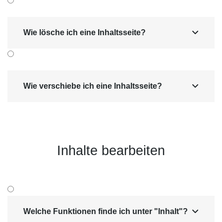
Diese Variante eignet sich besonders für umfang­
reichere Seiten oder Elemente.
Wie lösche ich eine Inhaltsseite?

Wenn Sie ein Element oder eine Seite einfach
um
eins nach oben oder unten verschieben
möchten, klicken Sie auf die
Pfeile
in der
Spalte "Reihen­folge"
.
Wie verschiebe ich eine Inhaltsseite?

Inhalte bearbeiten
Welche Funktionen finde ich unter "Inhalt"?
