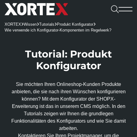

Leistungen
XORTEX
Wissen
Tutorials
Produkt Konfigurator




Software

Wie verwende ich Konfigurator-Komponenten im Regelwerk?
Leistungen
Referenzen
Software
Karriere
Consulting & Konzeption
Webshops
Webagentur
CMS
Benefits
Tutorial: Produkt

UX/UI-Design
REDX Websites & Onlineshops
Webagentur
Blog
Kennenlernen
Konfi­gurator
Wissen
REDX
Onlineshop-Systeme
Website Relaunch
TYPO3-Projekte
Team
Jobs
TYPO3
Karriere
KI-Integration
Apps
100% made in Mühlviertel
WordPress
REDX-Onlineshop
Intelligente Suche
Sie möchten Ihren Onlineshop-Kunden Produkte
Bewerbung
Kontakt aufnehmen
Magento
Region Rohrbach
Interessantes
anbieten, die sie nach ihren Wünschen konfigurieren
REDX Bewerbermanagement
Generative Engine Optimization (GEO)
Entwicklung & Systemanbindung
Rasch zum Onlineshop
Dein Start bei uns
können? Mit dem Konfigurator der SHOPX-
Model Context Protocol (MCP)
Alle Referenzen
Nachhaltigkeit
App-Entwicklung
Erweiterung ist das in unserem CMS möglich. In den
Studieren & Arbeiten bei XORTEX
Skalierbare Datenbankarchitektur
Content-Management & Redaktion
Tutorials zeigen wir Ihnen die grund­legen
Green Hosting
Awards
Karriere-FAQs
Funktionalitäten des Konfigurators und wie Sie damit
Unique Content
Green Coding
Online-Marketing
arbeiten.
Presse und Downloads
KI für Übersetzungen
XORTEX Wunschkalender
Kontaktieren Sie Ihren Projekt­manager, um die