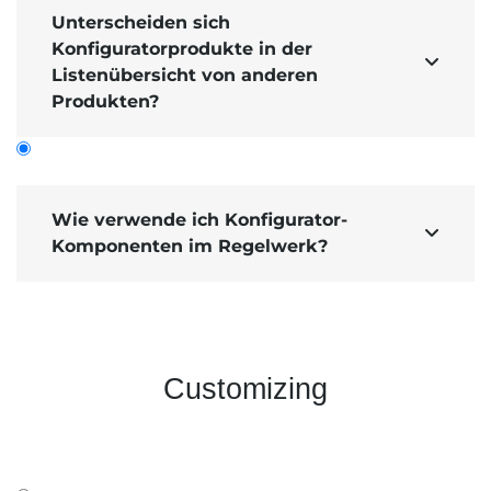
Unterscheiden sich
Konfiguratorprodukte in der

Listenübersicht von anderen
Produkten?
Wie verwende ich Konfigurator-

Komponenten im Regelwerk?
Im
SHOPX Regelwerk
können Sie
Komponenten
aus dem
Produkt
Konfigurator
verwenden.
Customizing
Ein Anwendungs­beispiel wäre, dass Sie
ausgewählte Konfigurator-Komponenten
beispiels­weise um 10% reduzieren oder einzelne
Konfigurator-Komponenten versand­kostenfrei