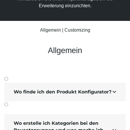
Suchmaschinen-Marketing
Hosting & Betrieb
Erweiterung einzu­richten.
Serverseitiges Tracking
Mailservice
E-Mail-Marketing-Automation
Allgemein
|
Customizing
Allgemein
Wo finde ich den Produkt Konfigurator?

Wo erstelle ich Kategorien bei den