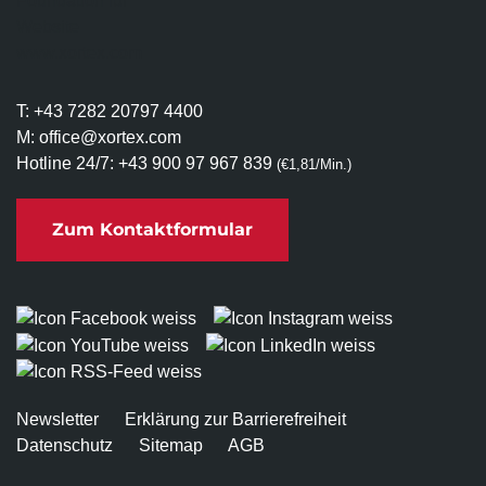
        'essential': '1',

        'functional': '0',

        'statistics': '1',

        'marketing': '0'

T:
+43 7282 20797 4400
     },

M:
office@xortex.com
     'cookiePolicy' : 'declined',

Hotline 24/7:
+43 900 97 967 839
(€1,81/Min.)
     'marketingCookiesLifetime' : '3600
Zum Kontaktformular
Ein Beispiel, wie die Daten dem Data layer
übermittelt werden, wenn marketing-Cookies
zugestimmt wurde:
window.dataLayer.push({

Newsletter
Erklärung zur Barrierefreiheit
    'consentLevels' : {

Datenschutz
Sitemap
AGB
        'essential': '1',

        'functional': '0',
