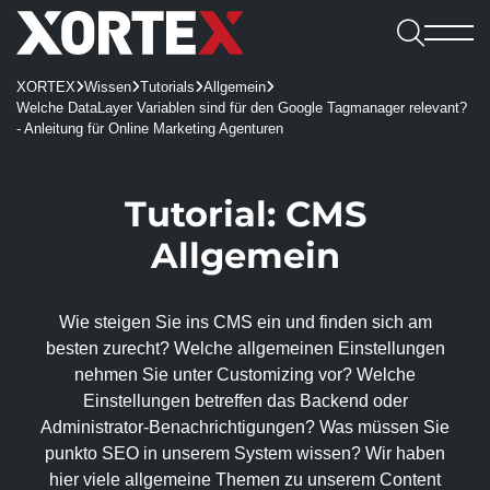

Leistungen
XORTEX
Wissen
Tutorials
Allgemein




Software

Welche DataLayer Variablen sind für den Google Tagmanager relevant?
Leistungen
Referenzen
- Anleitung für Online Marketing Agenturen
Software
Karriere
Consulting & Konzeption
Webshops
Webagentur
CMS
Benefits

UX/UI-Design
REDX Websites & Onlineshops
Webagentur
Tutorial: CMS
Blog
Kennenlernen
Wissen
REDX
Onlineshop-Systeme
Website Relaunch
TYPO3-Projekte
Team
Allgemein
Jobs
TYPO3
Karriere
KI-Integration
Apps
100% made in Mühlviertel
WordPress
REDX-Onlineshop
Intelligente Suche
Bewerbung
Kontakt aufnehmen
Magento
Wie steigen Sie ins CMS ein und finden sich am
Region Rohrbach
Interessantes
REDX Bewerbermanagement
Generative Engine Optimization (GEO)
Entwicklung & Systemanbindung
Rasch zum Onlineshop
Dein Start bei uns
besten zurecht? Welche allgemeinen Einstellungen
Model Context Protocol (MCP)
Alle Referenzen
Nachhaltigkeit
App-Entwicklung
nehmen Sie unter Customizing vor? Welche
Studieren & Arbeiten bei XORTEX
Skalierbare Datenbankarchitektur
Content-Management & Redaktion
Einstellungen betreffen das Backend oder
Green Hosting
Awards
Administrator-Benach­richtigungen? Was müssen Sie
Karriere-FAQs
Unique Content
Green Coding
Online-Marketing
punkto SEO in unserem System wissen? Wir haben
Presse und Downloads
KI für Übersetzungen
XORTEX Wunschkalender
hier viele allgemeine Themen zu unserem Content