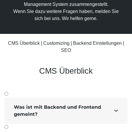
Suchmaschinen-Marketing
Management System zusammen­gestellt.
Hosting & Betrieb
Wenn Sie dazu weitere Fragen haben, melden Sie
Serverseitiges Tracking
Mailservice
E-Mail-Marketing-Automation
sich bei uns. Wir helfen gerne.
CMS Überblick
|
Customizing
|
Backend Einstellungen
|
SEO
CMS Überblick
Was ist mit Backend und Frontend

gemeint?