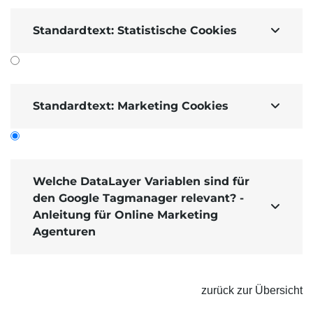
Standardtext: Statistische Cookies

Standardtext: Marketing Cookies

Welche DataLayer Variablen sind für
den Google Tagmanager relevant? -

Anleitung für Online Marketing
Agenturen
Die Datenschichtvariable "consentLevels"
beinhaltet eine Struktur (
Data layer Version 2
) mit
zurück zur Übersicht
dem Status der zugestimmten Daten zur