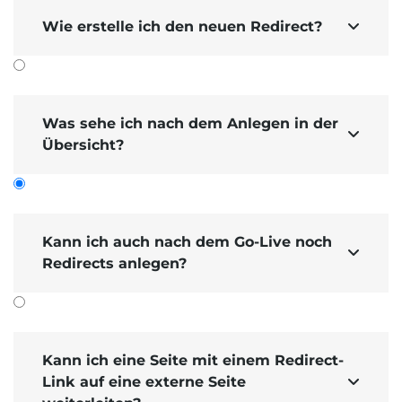
Wie erstelle ich den neuen Redirect?

Was sehe ich nach dem Anlegen in der

Übersicht?
Kann ich auch nach dem Go-Live noch

Redirects anlegen?
Natürlich können bzw. unter bestimmten
Umständen sollen Sie auch nach einem Go-Live
Redirects anlegen.
Kann ich eine Seite mit einem Redirect-
Zum Beispiel
Link auf eine externe Seite
