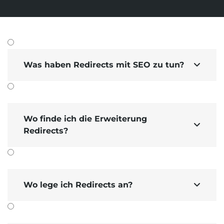
Suchmaschinen-Marketing
Hosting & Betrieb
Serverseitiges Tracking
Mailservice
E-Mail-Marketing-Automation
Was haben Redirects mit SEO zu tun?

Wo finde ich die Erweiterung

Redirects?
Wo lege ich Redirects an?
