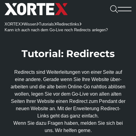

Leistungen
XORTEX
Wissen
Tutorials
Redirectlinks




Software

Kann ich auch nach dem Go-Live noch Redirects anlegen?
Leistungen
Referenzen
Software
Karriere
Consulting & Konzeption
Webshops
Webagentur
CMS
Benefits
Tutorial: Redirects

UX/UI-Design
REDX Websites & Onlineshops
Webagentur
Blog
Kennenlernen
Wissen
REDX
Onlineshop-Systeme
Website Relaunch
TYPO3-Projekte
Team
Jobs
TYPO3
Redirects sind Weiter­leitungen von einer Seite auf
Karriere
KI-Integration
Apps
100% made in Mühlviertel
WordPress
eine andere. Gerade wenn Sie Ihre Website über­
REDX-Onlineshop
Intelligente Suche
Bewerbung
arbeiten und die alte beim Online-Go nahtlos ablösen
Kontakt aufnehmen
Magento
Region Rohrbach
Interessantes
REDX Bewerbermanagement
Generative Engine Optimization (GEO)
Entwicklung & Systemanbindung
wollen, legen Sie vor dem Go-Live von allen alten
Rasch zum Onlineshop
Dein Start bei uns
Model Context Protocol (MCP)
Seiten Ihrer Website einen Redirect zum Pendant der
Alle Referenzen
Nachhaltigkeit
App-Entwicklung
Studieren & Arbeiten bei XORTEX
neuen Website an. Mit der Erweiterung Redirect-
Skalierbare Datenbankarchitektur
Content-Management & Redaktion
Links geht das ganz einfach.
Green Hosting
Awards
Karriere-FAQs
Wenn Sie dazu Fragen haben, melden Sie sich bei
Unique Content
Green Coding
Online-Marketing
Presse und Downloads
uns. Wir helfen gerne.
KI für Übersetzungen
XORTEX Wunschkalender