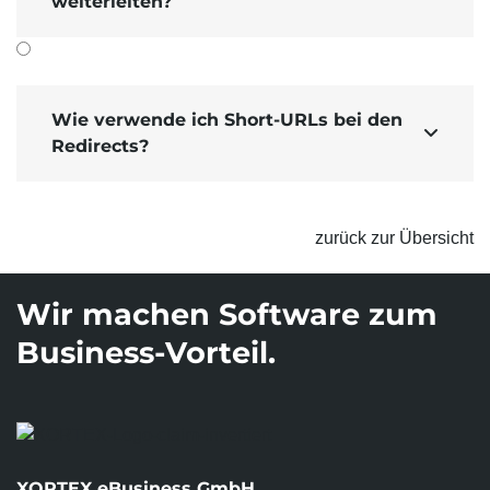
weiterleiten?
wenn Sie ein Produkt aus dem Sortiment
nehmen. Leiten Sie das Produkt zu einem
alternativen Produkt weiter, damit Ihre
Kunden nicht zu einer 404-Seite kommen.
wenn ein Teammitglied aus Ihrem
Wie verwende ich Short-URLs bei den
Unternehmen ausscheidet. Legen Sie einen

Redirects?
Redirect zur Teamübersicht an.
Erstellen Sie dazu einen
neuen Redirect
und
vergessen Sie nicht, den Redirect nach dem
zurück zur Übersicht
Speichern freizu­schalten.
Wir machen Software zum
Business-Vorteil.
XORTEX eBusiness GmbH