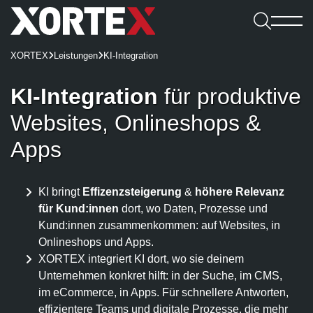

Leistungen
XORTEX
Leistungen
KI-Integration


Software

Leistungen
Referenzen
Software
KI-Integration
für produktive
Karriere
Consulting & Konzeption
Webshops
Webagentur
CMS
Benefits
Websites, Onlineshops &

UX/UI-Design
REDX Websites & Onlineshops
Webagentur
Blog
Kennenlernen
Apps
Wissen
REDX
Onlineshop-Systeme
Website Relaunch
TYPO3-Projekte
Team
Jobs
TYPO3
Karriere
KI-Integration
Apps
100% made in Mühlviertel
WordPress
REDX-Onlineshop
Intelligente Suche
KI bringt
Effizenzsteigerung
&
höhere Relevanz
Bewerbung
Magento
Kontakt aufnehmen
Region Rohrbach
Interessantes
für Kund:innen
dort, wo Daten, Prozesse und
REDX Bewerbermanagement
Generative Engine Optimization (GEO)
Entwicklung & Systemanbindung
Rasch zum Onlineshop
Dein Start bei uns
Kund:innen zusammen­kommen: auf Websites, in
Model Context Protocol (MCP)
Alle Referenzen
Nachhaltigkeit
App-Entwicklung
Onlineshops und Apps.
Studieren & Arbeiten bei XORTEX
Skalierbare Datenbankarchitektur
Content-Management & Redaktion
XORTEX integriert KI dort, wo sie deinem
Green Hosting
Awards
Karriere-FAQs
Unternehmen konkret hilft: in der Suche, im CMS,
Unique Content
Green Coding
Online-Marketing
im eCommerce, in Apps. Für schnellere Antworten,
Presse und Downloads
KI für Übersetzungen
XORTEX Wunschkalender
effizientere Teams und digitale Prozesse, die mehr