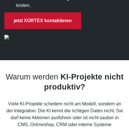
Suchmaschinen-Marketing
Hosting & Betrieb
leisten.
Serverseitiges Tracking
Mailservice
E-Mail-Marketing-Automation
jetzt XORTEX kontaktieren
Warum werden
KI-Projekte nicht
produktiv?
Viele KI-Projekte scheitern nicht am Modell, sondern an
der Integration. Die KI kennt die richtigen Daten nicht. Sie
darf keine Aktionen ausführen oder ist nicht sauber in
CMS, Onlineshop, CRM oder interne Systeme