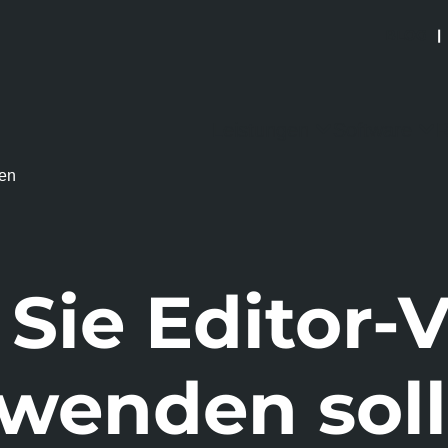
BLOG
|
Leistungen
Software
R
ten
ie Editor-
wenden sol