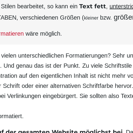
Text fett
Stilen bearbeitet, so kann ein
,
unterstr
größe
ABEN, verschiedenen Größen (
bzw.
kleiner
rmatieren
wäre möglich.
 vielen unter­schiedlichen Formatierungen? Sehr u
Und genau das ist der Punkt. Zu viele Schrift­stil
ation auf den eigentlichen Inhalt ist nicht mehr 
 Schrift oder einer alternativen Schrift­farbe hervor
ei Verlinkungen einge­bürgert. Sie sollten also Text
ormatiert.
 auf der gesamten Website möglichst bei.
Da