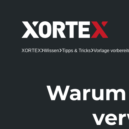
XORTEX

Wissen

Tipps & Tricks

Vorlage vorberei
Warum S
ver