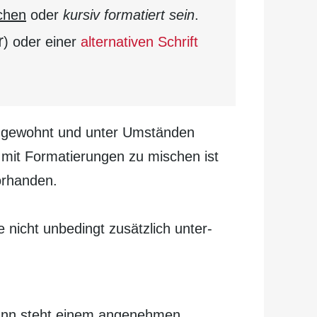
ichen
oder
kursiv formatiert sein
.
r
) oder einer
alternativen Schrift
nge­wohnt und unter Um­ständen
e mit Formatierungen zu mischen ist
vorhanden.
.
e nicht unbedingt zusätzlich unter­
nn steht einem ange­nehmen