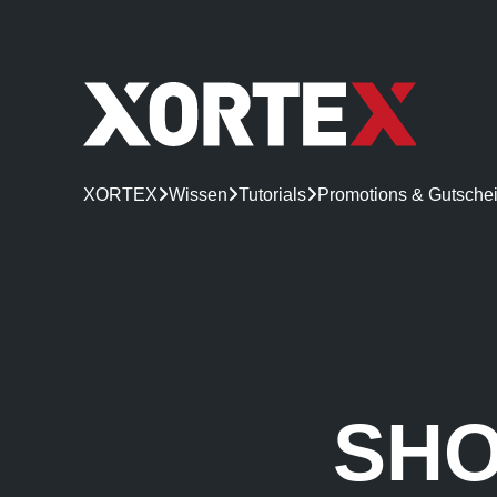
XORTEX

Wissen

Tutorials

Promotions & Gutsche
SHO