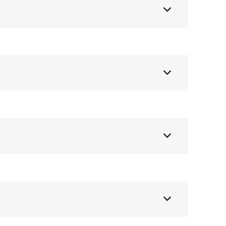



