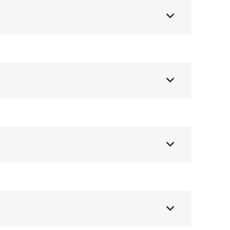



