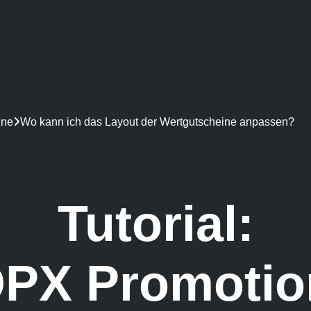
BLO
Leistungen
Software
R
ine

Wo kann ich das Layout der Wertgutscheine anpassen?
Tutorial:
PX Promotio