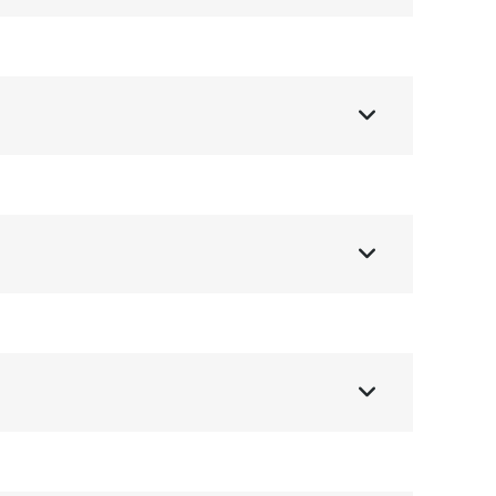


