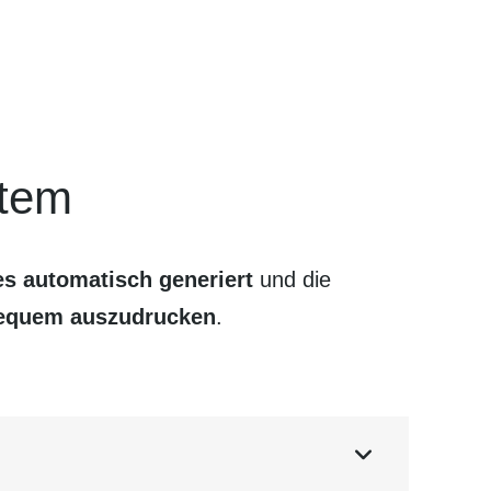
tem
s automatisch generiert
und die
bequem auszu­drucken
.
