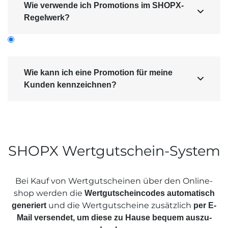
Wie verwende ich Promotions im SHOPX-

Regelwerk?
Wie kann ich eine Promotion für meine

Kunden kennzeichnen?
Sie können z.B. bei Produkten eine
"Markierung" hinzufügen
. So können Sie
Ihre
Promotions bei allen (oder nur
SHOPX Wertgutschein-System
.
bestimmten) Produkten kennzeichnen
Bei Kauf von Wertgutscheinen über den Online­
shop werden die
Wertgutschein­codes automatisch
und die Wertgutscheine zusätzlich
generiert
per E-
Mail versendet, um diese zu Hause bequem auszu­