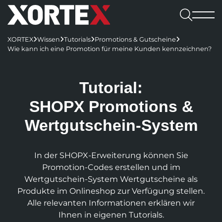

Leistungen
XORTEX
Wissen
Tutorials
Promotions & Gutscheine




Software

Wie kann ich eine Promotion für meine Kunden kennzeichnen?
Leistungen
Referenzen
Software
Karriere
Consulting & Konzeption
Webshops
Webagentur
CMS
Benefits
Tutorial:

UX/UI-Design
REDX Websites & Onlineshops
Webagentur
Blog
Kennenlernen
SHOPX Promotions &
Wissen
REDX
Onlineshop-Systeme
Website Relaunch
TYPO3-Projekte
Team
Jobs
TYPO3
Karriere
Wertgutschein-System
KI-Integration
Apps
100% made in Mühlviertel
WordPress
REDX-Onlineshop
Intelligente Suche
Bewerbung
Magento
Kontakt aufnehmen
Region Rohrbach
Interessantes
REDX Bewerbermanagement
Generative Engine Optimization (GEO)
Entwicklung & Systemanbindung
Rasch zum Onlineshop
In der SHOPX-Erweiterung können Sie
Dein Start bei uns
Model Context Protocol (MCP)
Alle Referenzen
Nachhaltigkeit
Promotion-Codes erstellen und im
App-Entwicklung
Studieren & Arbeiten bei XORTEX
Skalierbare Datenbankarchitektur
Wertgutschein-System Wert­gutscheine als
Content-Management & Redaktion
Produkte im Online­shop zur Verfügung stellen.
Green Hosting
Awards
Karriere-FAQs
Alle relevanten Informationen erklären wir
Unique Content
Green Coding
Online-Marketing
Presse und Downloads
Ihnen in eigenen Tutorials.
KI für Übersetzungen
XORTEX Wunschkalender