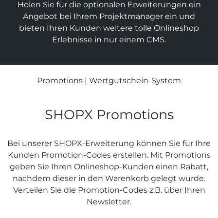
Holen Sie für die optionalen Erweiterungen ein
Suchmaschinen-Marketing
Hosting & Betrieb
Angebot bei Ihrem Projekt­manager ein und
Serverseitiges Tracking
Mailservice
bieten Ihren Kunden weitere tolle Online­shop
E-Mail-Marketing-Automation
Erlebnisse in nur einem CMS.
Promotions
|
Wertgutschein-System
SHOPX Promotions
Bei unserer SHOPX-Erweiterung können Sie für Ihre
Kunden Promotion-Codes erstellen. Mit Promotions
geben Sie Ihren Online­shop-Kunden einen Rabatt,
nachdem dieser in den Waren­korb gelegt wurde.
Verteilen Sie die Promotion-Codes z.B. über Ihren
Newsletter
.