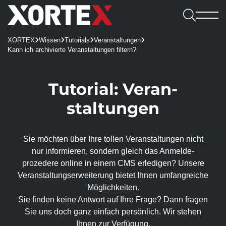

Leistungen
XORTEX
Wissen
Tutorials
Veranstaltungen




Software

Kann ich archivierte Veranstaltungen filtern?
Leistungen
Referenzen
Software
Karriere
Consulting & Konzeption
Webshops
Webagentur
CMS
Benefits
Tutorial: Veran­

UX/UI-Design
REDX Websites & Onlineshops
Webagentur
Blog
Kennenlernen
staltungen
Wissen
REDX
Onlineshop-Systeme
Website Relaunch
TYPO3-Projekte
Team
Jobs
TYPO3
Karriere
KI-Integration
Apps
100% made in Mühlviertel
WordPress
REDX-Onlineshop
Intelligente Suche
Sie möchten über Ihre tollen Veran­staltungen nicht
Bewerbung
Kontakt aufnehmen
Magento
Region Rohrbach
Interessantes
nur informieren, sondern gleich das Anmelde­
REDX Bewerbermanagement
Generative Engine Optimization (GEO)
Entwicklung & Systemanbindung
Rasch zum Onlineshop
Dein Start bei uns
prozedere online in einem CMS erledigen? Unsere
Model Context Protocol (MCP)
Alle Referenzen
Nachhaltigkeit
App-Entwicklung
Veranstaltungs­erweiterung bietet Ihnen umfang­reiche
Studieren & Arbeiten bei XORTEX
Skalierbare Datenbankarchitektur
Content-Management & Redaktion
Möglich­keiten.
Green Hosting
Awards
Karriere-FAQs
Sie finden keine Antwort auf Ihre Frage? Dann fragen
Unique Content
Green Coding
Online-Marketing
Sie uns doch ganz einfach persönlich. Wir stehen
Presse und Downloads
KI für Übersetzungen
XORTEX Wunschkalender
Ihnen zur Verfügung.