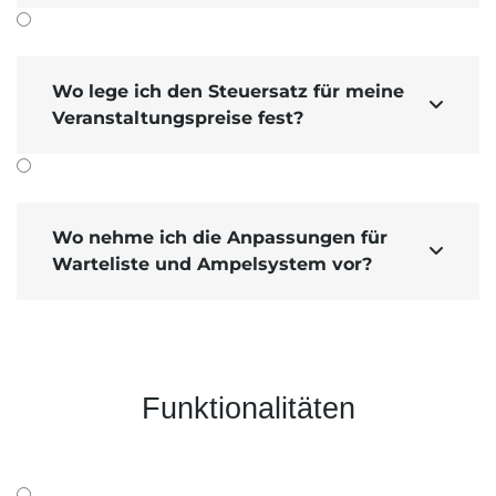
Ja, archivierte Beiträge lassen sich auch filtern.
Customizing
Gehen Sie zu
Veranstaltungen
Archivierte Beiträge
Wo lege ich den Steuersatz für meine
.

"Jahres­filter" aktivieren
Hier können Sie den
Veranstaltungspreise fest?
oder deaktivieren
.
Die weiteren Einstellungs­möglich­keiten erklären
wir Ihnen im
Tutorial Veranstaltungs­archiv
.
Wo nehme ich die Anpassungen für

Warteliste und Ampelsystem vor?
Funktionalitäten