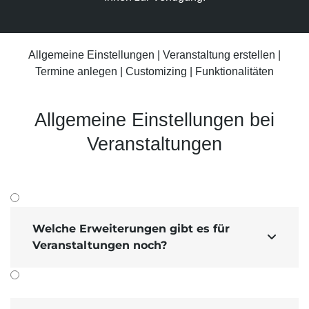
Suchmaschinen-Marketing
Hosting & Betrieb
Serverseitiges Tracking
Mailservice
E-Mail-Marketing-Automation
Allgemeine Einstellungen
|
Veranstaltung erstellen
|
Termine anlegen
|
Customizing
|
Funktionalitäten
Allgemeine Einstellungen bei
Veranstaltungen
Welche Erweiterungen gibt es für

Veranstaltungen noch?