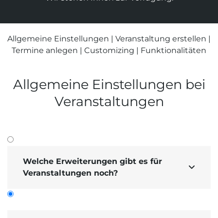
Suchmaschinen-Marketing
Hosting & Betrieb
Serverseitiges Tracking
Mailservice
E-Mail-Marketing-Automation
Allgemeine Einstellungen
|
Veranstaltung erstellen
|
Termine anlegen
|
Customizing
|
Funktionalitäten
Allgemeine Einstellungen bei
Veranstaltungen
Welche Erweiterungen gibt es für

Veranstaltungen noch?