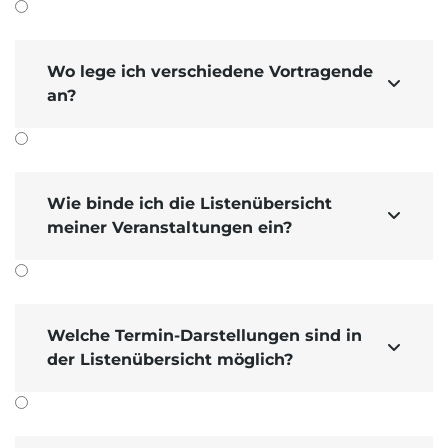
Wo lege ich verschiedene Vortragende

an?
Wie binde ich die Listenübersicht

meiner Veranstaltungen ein?
Die Veranstaltungen finden Sie im
Navigations­bereich
unter
Unternehmen
→
Veranstaltungen
.
Welche Termin-Darstellungen sind in
Die Unterbereiche
Archiv
,
Kategorien
,

der Listenübersicht möglich?
Veranstalter
,
Veranstaltungsorte
,
Vortragende(r)
und
Ansichten
erklären wir
Ihnen in den weiteren Tutorials.