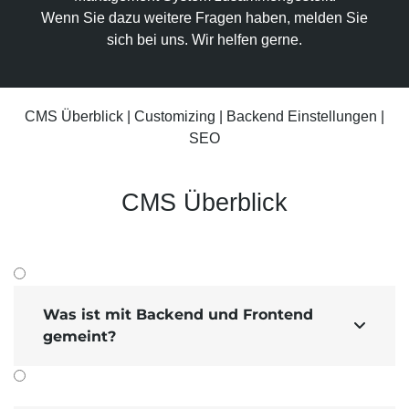
Suchmaschinen-Marketing
Hosting & Betrieb
Wenn Sie dazu weitere Fragen haben, melden Sie
Serverseitiges Tracking
sich bei uns. Wir helfen gerne.
Mailservice
E-Mail-Marketing-Automation
CMS Überblick
|
Customizing
|
Backend Einstellungen
|
SEO
CMS Überblick
Was ist mit Backend und Frontend

gemeint?