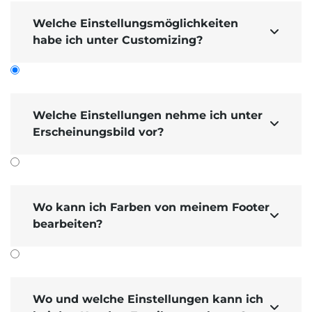
Welche Einstellungsmöglichkeiten

habe ich unter Customizing?
Welche Einstellungen nehme ich unter

Erscheinungsbild vor?
Einstellungen
Cust
omizing
Unter
Erscheinungs­bild
können Sie viele Design-
Einstellungen für Ihre Website festlegen.
Wo kann ich Farben von meinem Footer

Hier nur einige Einstellungen, die für Sie
bearbeiten?
interessant sind...
Überschriften 1 bis 4 stylen Sie
Die
individuell
mit Schriftart, Zeilen­abstand,
Schriftgröße, Schriftstärke und -stil, Textfarbe
Wo und welche Einstellungen kann ich
und Abständen vor und nach der Überschrift.
