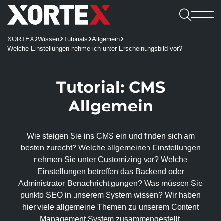

Leistungen
XORTEX
Wissen
Tutorials
Allgemein




Software

Welche Einstellungen nehme ich unter Erscheinungsbild vor?
Leistungen
Referenzen
Software
Karriere
Consulting & Konzeption
Webshops
Webagentur
CMS
Benefits
Tutorial: CMS

UX/UI-Design
REDX Websites & Onlineshops
Webagentur
Blog
Kennenlernen
Allgemein
Wissen
REDX
Onlineshop-Systeme
Website Relaunch
TYPO3-Projekte
Team
Jobs
TYPO3
Karriere
KI-Integration
Apps
100% made in Mühlviertel
WordPress
REDX-Onlineshop
Intelligente Suche
Wie steigen Sie ins CMS ein und finden sich am
Bewerbung
Kontakt aufnehmen
Magento
Region Rohrbach
Interessantes
besten zurecht? Welche allgemeinen Einstellungen
REDX Bewerbermanagement
Generative Engine Optimization (GEO)
Entwicklung & Systemanbindung
Rasch zum Onlineshop
Dein Start bei uns
nehmen Sie unter Customizing vor? Welche
Model Context Protocol (MCP)
Alle Referenzen
Nachhaltigkeit
App-Entwicklung
Einstellungen betreffen das Backend oder
Studieren & Arbeiten bei XORTEX
Skalierbare Datenbankarchitektur
Content-Management & Redaktion
Administrator-Benach­richtigungen? Was müssen Sie
Green Hosting
Awards
Karriere-FAQs
punkto SEO in unserem System wissen? Wir haben
Unique Content
Green Coding
Online-Marketing
hier viele allgemeine Themen zu unserem Content
Presse und Downloads
KI für Übersetzungen
XORTEX Wunschkalender
Management System zusammen­gestellt.