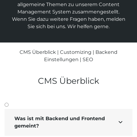
allgemeine Themen zu unserem Content
Suchmaschinen-Marketing
Hosting & Betrieb
Management System zusammen­gestellt.
Serverseitiges Tracking
Mailservice
Wenn Sie dazu weitere Fragen haben, melden
E-Mail-Marketing-Automation
Sie sich bei uns. Wir helfen gerne.
CMS Überblick
|
Customizing
|
Backend
Einstellungen
|
SEO
CMS Überblick
Was ist mit Backend und Frontend

gemeint?