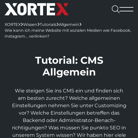

Leistungen
XORTEX
Wissen
Tutorials
Allgemein




Software

Wie kann ich meine Website mit sozialen Medien wie Facebook,
Leistungen
Referenzen
Instagram... verlinken?
Software
Karriere
Consulting & Konzeption
Webshops
Webagentur
CMS
Benefits

UX/UI-Design
REDX Websites & Onlineshops
Webagentur
Tutorial: CMS
Blog
Kennenlernen
Wissen
REDX
Onlineshop-Systeme
Website Relaunch
TYPO3-Projekte
Team
Allgemein
Jobs
TYPO3
Karriere
KI-Integration
Apps
100% made in Mühlviertel
WordPress
REDX-Onlineshop
Intelligente Suche
Bewerbung
Kontakt aufnehmen
Magento
Wie steigen Sie ins CMS ein und finden sich
Region Rohrbach
Interessantes
REDX Bewerbermanagement
Generative Engine Optimization (GEO)
Entwicklung & Systemanbindung
Rasch zum Onlineshop
Dein Start bei uns
am besten zurecht? Welche allgemeinen
Model Context Protocol (MCP)
Alle Referenzen
Nachhaltigkeit
Einstellungen nehmen Sie unter Customizing
App-Entwicklung
Studieren & Arbeiten bei XORTEX
Skalierbare Datenbankarchitektur
Content-Management & Redaktion
vor? Welche Einstellungen betreffen das
Green Hosting
Awards
Backend oder Administrator-Benach­
Karriere-FAQs
Unique Content
Green Coding
Online-Marketing
richtigungen? Was müssen Sie punkto SEO in
Presse und Downloads
KI für Übersetzungen
XORTEX Wunschkalender
unserem System wissen? Wir haben hier viele