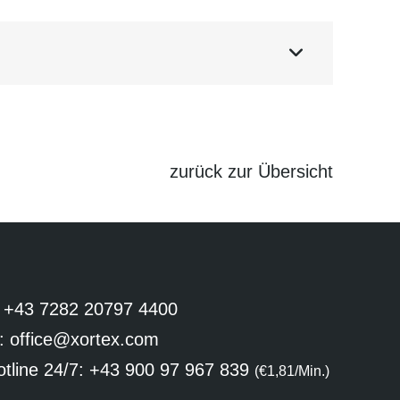
raktive Karte online ansehen.
eiche Karte nicht mehrmals auf einer

e Pfade nicht darge­stellt werden!
zurück zur Übersicht
:
+43 7282 20797 4400
:
office@xortex.com
tline 24/7:
+43 900 97 967 839
(€1,81/Min.)