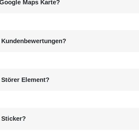
e Google Maps Karte?
tegorie-Listen­übersicht
die Ebenen fest, indem S
nen.
nen Sie Kartentyp, Kategorien, Mittel­punkt mit
ng Kundenbewertungen?
einzu­blenden, damit Sie diese bei der SITEX-Einb
g Störer Element?
Die Interaktive Karte k
seiten als Modul
"Intera
gewünschte Karte aus un
 Sticker?
voller Höhe ange­zeigt 
Modul-Einstellungen und