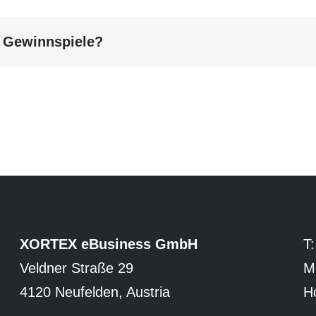
können Sie sich die Inte
Verwenden Sie die gl
g Gewinnspiele?
SITEX-Seite, da sonst di
XORTEX eBusiness GmbH
T
Veldner Straße 29
M
4120 Neufelden, Austria
Ho