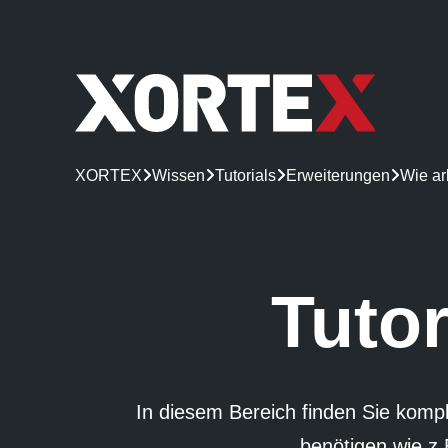
XORTEX

Wissen

Tutorials

Erweiterungen

Wie ar
Tutor
In diesem Bereich finden Sie kompl
benötigen wie z.