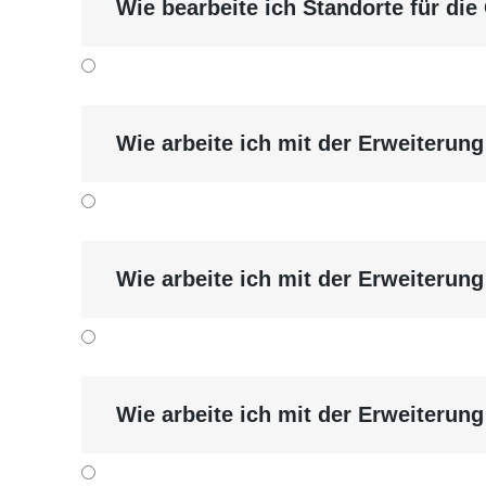
Wie bearbeite ich Standorte für di
fest.
Anschließend legen Sie bei der
Ka
Pfade mit den Weg­punkten zuord
Direkt unter
Interaktive Karte
ord
Wie arbeite ich mit der Erweiteru
Koordinaten und Zoom zu.
Vergessen Sie nicht, die Karte 
anschließend aus­wählen können.
Wie arbeite ich mit der Erweiterun
Wie arbeite ich mit der Erweiterung