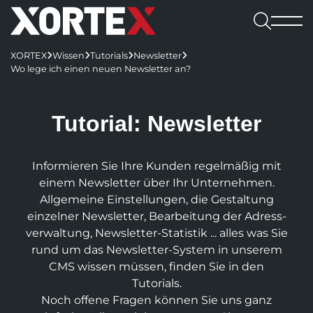

Leistungen
XORTEX
Wissen
Tutorials
Newsletter




Software

Wo lege ich einen neuen Newsletter an?
Leistungen
Referenzen
Software
Karriere
Consulting & Konzeption
Webshops
Webagentur
CMS
Benefits
Tutorial: News­letter

UX/UI-Design
REDX Websites & Onlineshops
Webagentur
Blog
Kennenlernen
Wissen
REDX
Onlineshop-Systeme
Website Relaunch
TYPO3-Projekte
Team
Jobs
Informieren Sie Ihre Kunden regel­mäßig mit
TYPO3
Karriere
KI-Integration
Apps
100% made in Mühlviertel
einem Newsletter über Ihr Unter­nehmen.
WordPress
REDX-Onlineshop
Intelligente Suche
Bewerbung
Allgemeine Einstellungen, die Gestaltung
Magento
Kontakt aufnehmen
Region Rohrbach
Interessantes
REDX Bewerbermanagement
Generative Engine Optimization (GEO)
einzelner Newsletter, Bearbeitung der Adress­
Entwicklung & Systemanbindung
Rasch zum Onlineshop
Dein Start bei uns
Model Context Protocol (MCP)
verwaltung, Newsletter-Statistik ... alles was Sie
Alle Referenzen
Nachhaltigkeit
App-Entwicklung
Studieren & Arbeiten bei XORTEX
rund um das Newsletter-System in unserem
Skalierbare Datenbankarchitektur
Content-Management & Redaktion
CMS wissen müssen, finden Sie in den
Green Hosting
Awards
Karriere-FAQs
Tutorials.
Unique Content
Green Coding
Online-Marketing
Presse und Downloads
Noch offene Fragen können Sie uns ganz
KI für Übersetzungen
XORTEX Wunschkalender