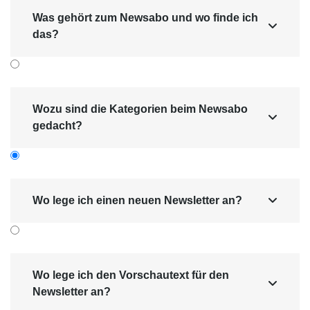
Was gehört zum Newsabo und wo finde ich

das?
Wozu sind die Kategorien beim Newsabo

gedacht?
Wo lege ich einen neuen Newsletter an?

Im Bereich Newsabo werden die
Newsletter
.
Die Übersicht bietet die Möglich­keit
erstellt
nach bereits erstellten Beiträgen zu suchen.
Wo lege ich den Vorschautext für den

Weiters wird angezeigt, zu welcher
Newsletter an?
Kategorie der Empfänger gehört und in