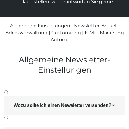
einfach stellen, wir beantworten Sie gerne.
Suchmaschinen-Marketing
Hosting & Betrieb
Serverseitiges Tracking
Mailservice
E-Mail-Marketing-Automation
Allgemeine Einstellungen
|
Newsletter-Artikel
|
Adressverwaltung
|
Customizing
|
E-Mail Marketing
Automation
Allgemeine Newsletter-
Einstellungen
Wozu sollte ich einen Newsletter versenden?
