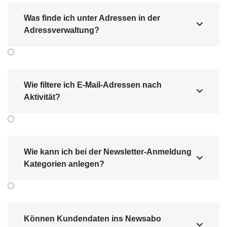
gelöscht werden.
Was finde ich unter Adressen in der
Newsletter können durch das

Adressverwaltung?
Symbol
„neuer Eintrag“ neu
ange­legt werden.
Wenn ein Newsletter ver­sendet
wurde, so wird einem nur noch die
Vorschau (HTML und Text) und die
Wie filtere ich E-Mail-Adressen nach

Statistik des News­letters ange­
Aktivität?
zeigt.
Wie kann ich bei der Newsletter-Anmeldung

Kategorien anlegen?
Können Kundendaten ins Newsabo
