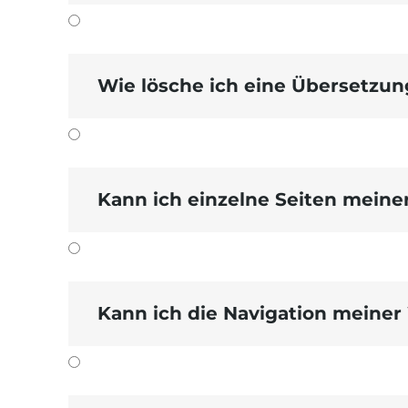
Wie lösche ich eine Übersetzun
Kann ich einzelne Seiten meine
Kann ich die Navigation meiner
Filter SITEX-URL
Wenn Sie den
ver
entsprechende URL im Feld ein und klic
nur die
anwenden. Sie erhalten dann