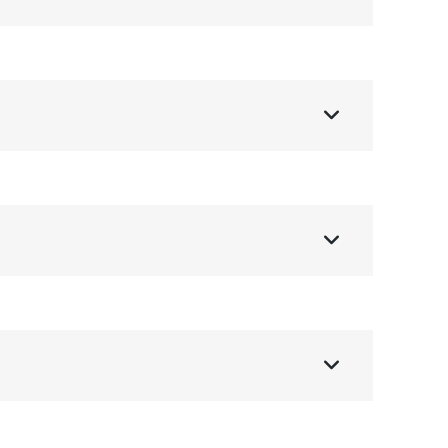


