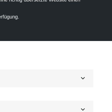
erfügung.

