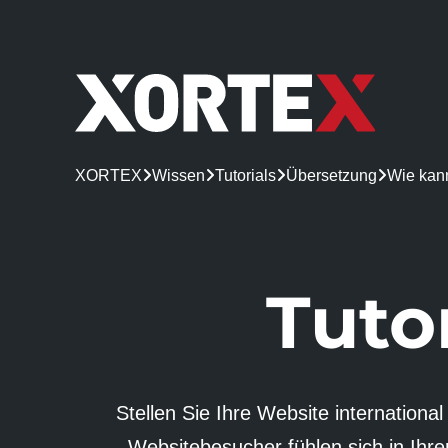
XORTEX

Wissen

Tutorials

Übersetzung

Wie kan
Tuto
Stellen Sie Ihre Website internationa
Website­besucher fühlen sich in Ihre