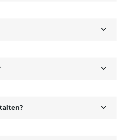

ltextsuche
, wenn Ihnen keine
ber einen Eintrag bekannt sind. Hier
?

 Suchfeld.
talten?
