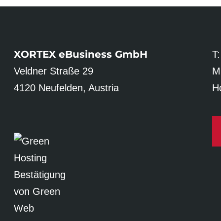
XORTEX eBusiness GmbH
T
Veldner Straße 29
M
4120 Neufelden, Austria
Ho