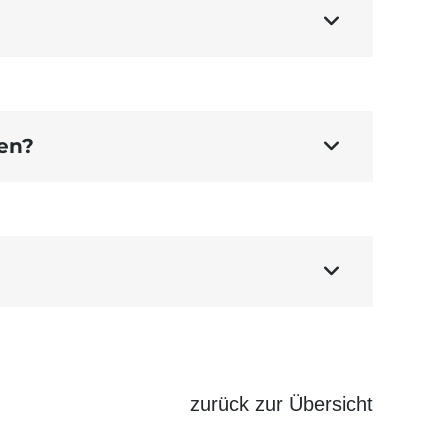

en?


zurück zur Übersicht