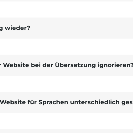
g wieder?
Vol
Verwenden Sie die
anderen Informationen ü
r Website bei der Übersetzung ignorieren
erscheint das gewohnte
 Website für Sprachen unterschiedlich ges
wenden, geben Sie die
ken auf Filter
 Einträge dieser