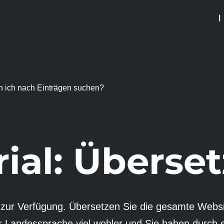
BLOG
|
Leistungen
Software
R
n ich nach Einträgen suchen?
rial: Über­se
l zur Verfügung. Über­setzen Sie die gesamte Websi
r Landes­sprache viel wohler und Sie haben durch e