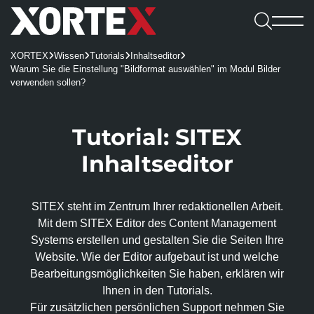

Leistungen
XORTEX
Wissen
Tutorials
Inhaltseditor




Software

Warum Sie die Einstellung "Bildformat auswählen" im Modul Bilder
Leistungen
Referenzen
verwenden sollen?
Software
Karriere
Consulting & Konzeption
Webshops
Webagentur
CMS
Benefits

UX/UI-Design
REDX Websites & Onlineshops
Webagentur
Tutorial: SITEX
Blog
Kennenlernen
Wissen
REDX
Onlineshop-Systeme
Website Relaunch
TYPO3-Projekte
Team
Inhalts­editor
Jobs
TYPO3
Karriere
KI-Integration
Apps
100% made in Mühlviertel
WordPress
REDX-Onlineshop
Intelligente Suche
Bewerbung
Kontakt aufnehmen
Magento
SITEX steht im Zentrum Ihrer redaktionellen Arbeit.
Region Rohrbach
Interessantes
REDX Bewerbermanagement
Generative Engine Optimization (GEO)
Entwicklung & Systemanbindung
Rasch zum Onlineshop
Dein Start bei uns
Mit dem SITEX Editor des Content Management
Model Context Protocol (MCP)
Alle Referenzen
Nachhaltigkeit
Systems erstellen und gestalten Sie die Seiten Ihre
App-Entwicklung
Studieren & Arbeiten bei XORTEX
Skalierbare Datenbankarchitektur
Content-Management & Redaktion
Website. Wie der Editor aufge­baut ist und welche
Green Hosting
Awards
Bearbeitungs­möglich­keiten Sie haben, erklären wir
Karriere-FAQs
Unique Content
Green Coding
Online-Marketing
Ihnen in den Tutorials.
Presse und Downloads
KI für Übersetzungen
XORTEX Wunschkalender
Für zusätzlichen persönlichen Support nehmen Sie