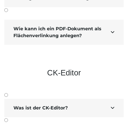
Enlargement (1200x800)"
wird das
maximal 1200
Bild in der Größe von
Pixel­breite und maximal 800
Pixel­höhe
ausge­geben. Je nach Bild­
größe wird Höhe oder Breite für den
Wie kann ich ein PDF-Dokument als

der
Maximal­wert heran­gezogen und
Flächenverlinkung anlegen?
andere Wert im Verhältnis dazu
ange­passt
, damit das Bild nicht
verzerrt wird.
Die Einstellung funktioniert nur bei
Bildern, die größer als 1200x800 Pixel
CK-Editor
Bei kleineren Bildern hat
sind.
die Ein­stellung keine Aus­
wirkung.
Was ist der CK-Editor?

Sehen wir uns ein Praxis­beispiel an
Unser Beispiel­bild hat eine Original­größe von
wir empfehlen Ihnen
5472 x 3648 Pixel