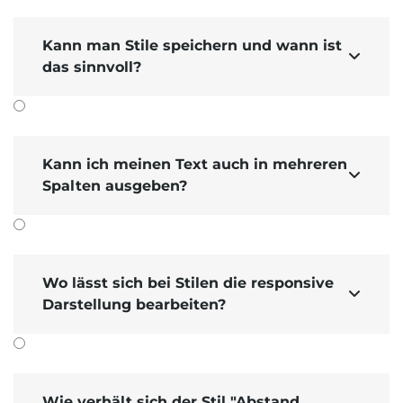
Lighthouse-Analyse ohne Bildformat:
Kann man Stile speichern und wann ist

das sinnvoll?
Kann ich meinen Text auch in mehreren

Spalten ausgeben?
Weitere Informationen zur
redaktionellen
Pagespeed-
Optimierung
und
Bilder-SEO
Wo lässt sich bei Stilen die responsive

finden Sie bei unseren
Tipps & Tricks
.
Darstellung bearbeiten?
Wie verhält sich der Stil "Abstand