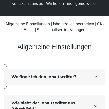
Kontakt mit uns auf. Wir helfen Ihnen gerne weiter.
Suchmaschinen-Marketing
Hosting & Betrieb
Serverseitiges Tracking
Mailservice
E-Mail-Marketing-Automation
Allgemeine Einstellungen
|
Inhaltszeilen bearbeiten
|
CK-
Editor
|
Stile
|
Inhaltseditor-Vorlagen
Allgemeine Einstellungen
Wo finde ich den Inhaltseditor?

Wie sieht der Inhaltseditor aus

(Überblick)?