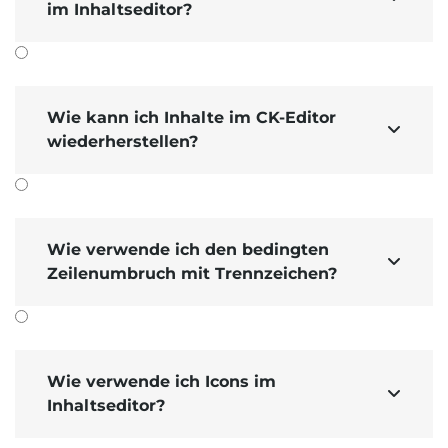
im Inhaltseditor?
Wie kann ich Inhalte im CK-Editor

wiederherstellen?
und
Einstellung: Beim Bild
bei der Klickver­
Wie verwende ich den bedingten
aktiviert
größerung Flexible Größe

Zeilenumbruch mit Trennzeichen?
Wie verwende ich Icons im

Inhaltseditor?