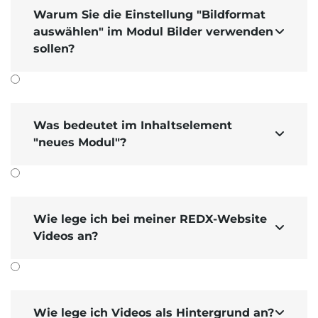
Warum Sie die Einstellung "Bildformat
auswählen" im Modul Bilder verwenden

sollen?
Eine weitere Ein­stellungs­möglich­keit beim
Anlegen von Bildern im Inhalts­editor
erklären wir
Bild­format
Ihnen in diesem Tutorial genauer
Was bedeutet im Inhaltselement

auswählen: Flexible Größe "Content
"neues Modul"?
Integration Enlargement (1200x800)"
.
direkt beim Bild
Sie können diese Einstellung
Aktion "vergrößern"
sowie bei der
(=Klickver­
größerung) aus­wählen.
Wie lege ich bei meiner REDX-Website

Videos an?
Wichtige Hinweise
Flexible Größe
Bei der Einstellung
"Content Integration
Wie lege ich Videos als Hintergrund an?
