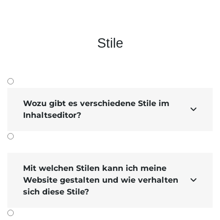
Stile
Relevant sind diese Einstellungen, wenn Sie
große Bild­dateien verwenden und dadurch die
Seiten­lade­zeiten (=Page­speed) schlecht sind.
Aktivieren Sie die in diesem Tutorial
wirkt sich das
beschriebenen Ein­stellungen,
Wozu gibt es verschiedene Stile im

positiv auf ihren Page­speed aus
.
Inhaltseditor?
Lighthouse-Analyse mit Flexibler Größe:
Mit welchen Stilen kann ich meine
Website gestalten und wie verhalten

sich diese Stile?